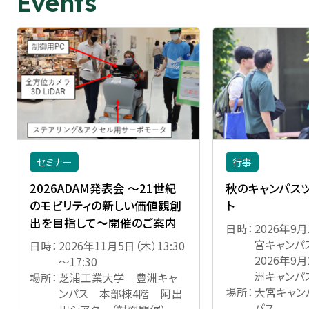
Events
セミナー
行事
2026ADAM発表会 ～21世紀
秋のキャンパス
のモビリティの新しい価値観創
ト
出を目指して～開催のご案内
日時
2026年9
宮キャンパ
日時
2026年11月5日（木）13:30
2026年9
～17:30
洲キャンパ
場所
芝浦工業大学 豊洲キャ
場所
大宮キャン
ンパス 本部棟4階 阿出
パス