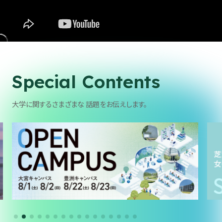
学生生活・
キャリア支援
受験生
在学生・保証人
卒業生
企業・研究者
Special Contents
一般
大学に関するさまざまな
話題をお伝えします。