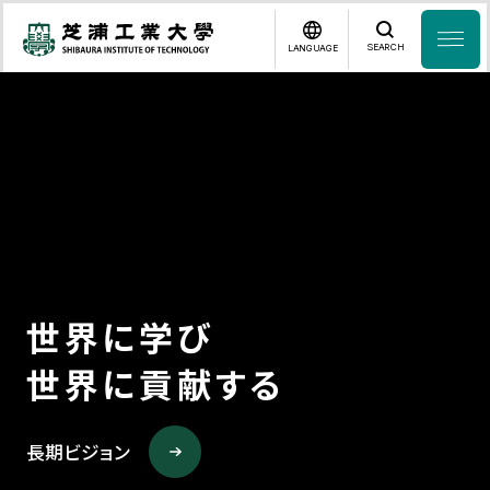
SEARCH
LANGUAGE
News
日本語
English
芝浦工業大学とは
学部・大学院
研究・産学連携
世
界
に
学
び
世
界
に
貢
献
す
る
グローバル
入学案内
長期ビジョン