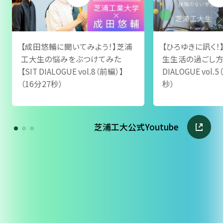
【成田悠輔に聞いてみよう！】芝浦
【ひろゆきに訊く
工大生の悩みをぶつけてみた
生生活の過ごし方と
【SIT DIALOGUE vol.8（前編）】
DIALOGUE vol.
（16分27秒）
秒）
芝浦工大公式Youtube