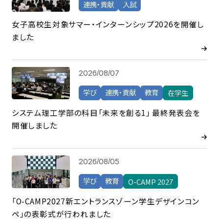
連携・貢献
入試
女子高校生対象サマー・インターンシップ2026を開催し
ました
2026/08/07
学び
連携・貢献
教育
在学生
システム理工学部の科目「未来を創る1」 最終発表会を
開催しました
2026/08/05
学び
教育
O-CAMP 2027
「O-CAMP2027新エントランスゾーン学生デザインコン
ペ」の表彰式が行われました