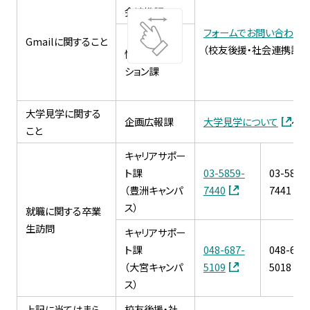
会連携課
フォームでお問い合わせ
Gmailに関すること
（校友後援・社会連携課、
情報イノベー
ション課
大学見学に関する
企画広報課
大学見学について
ペー
こと
キャリアサポー
ト課
03-5859-
03-5859
（豊洲キャンパ
7440
7441
ス）
就職に関する卒業
生訪問
キャリアサポー
ト課
048-687-
048-687
（大宮キャンパ
5109
5018
ス）
上記に当てはまら
校友後援・社