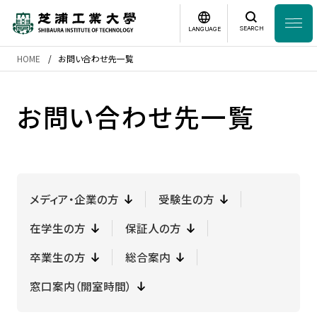
SEARCH
LANGUAGE
HOME
お問い合わせ先一覧
News
日本語
English
お問い合わせ先一覧
芝浦工業大学とは
学部・大学院
メディア・企業の方
受験生の方
研究・産学連携
在学生の方
保証人の方
グローバル
卒業生の方
総合案内
窓口案内（開室時間）
入学案内