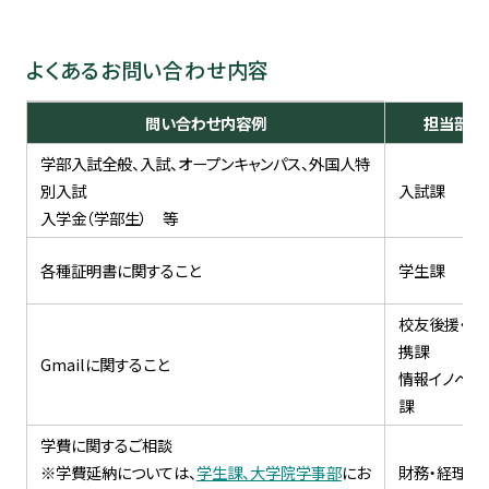
学生生活・
キャリア支援
よくあるお問い合わせ内容
受験生
在学生・保証人
問い合わせ内容例
担当部署
卒業生
企業・研究者
学部入試全般、入試、オープンキャンパス、外国人特
別入試
入試課
入学金（学部生） 等
一般
各種証明書に関すること
学生課
校友後援・社
携課
Gmailに関すること
情報イノベー
課
学費に関するご相談
※学費延納については、
学生課、大学院学事部
にお
財務・経理課