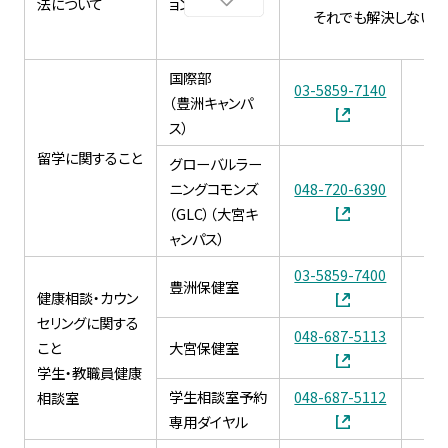
法について
ョン課
それでも解決しない場
国際部
03-5859-7140
03
（豊洲キャンパ
ス）
留学に関すること
グローバルラー
ニングコモンズ
048-720-6390
（GLC）（大宮キ
ャンパス）
03-5859-7400
豊洲保健室
健康相談・カウン
セリングに関する
048-687-5113
こと
大宮保健室
学生・教職員健康
学生相談室予約
048-687-5112
相談室
専用ダイヤル