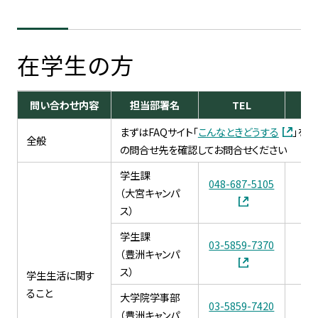
在学生の方
問い合わせ内容
担当部署名
TEL
まずはFAQサイト「
こんなときどうする
」を
全般
の問合せ先を確認してお問合せください
学生課
048-687-5105
04
（大宮キャンパ
ス）
学生課
03-5859-7370
03
（豊洲キャンパ
ス）
学生生活に関す
ること
大学院学事部
03-5859-7420
（豊洲キャンパ