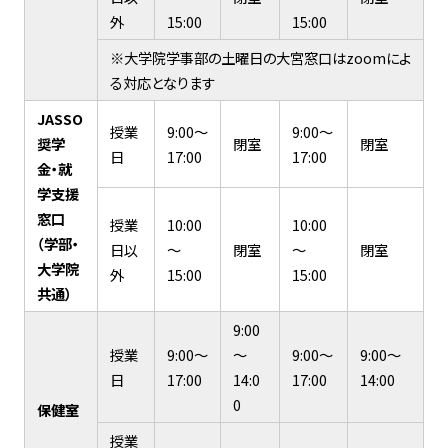
外
15:00
15:00
※大学院学事部の土曜日の大宮窓口はzoomによ
る対応となります
JASSO
授業
9:00～
9:00～
奨学
閉室
閉室
日
17:00
17:00
金・就
学支援
窓口
授業
10:00
10:00
（学部・
日以
～
閉室
～
閉室
大学院
外
15:00
15:00
共通）
9:00
授業
9:00～
～
9:00～
9:00～
日
17:00
14:0
17:00
14:00
0
保健室
授業