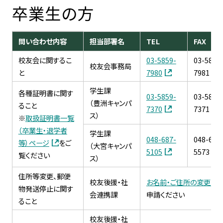
卒業生の方
問い合わせ内容
担当部署名
TEL
FAX
校友会に関するこ
03-5859-
03-5859
校友会事務局
と
7980
7981
学生課
各種証明書に関す
03-5859-
03-5859
（豊洲キャンパ
ること
7370
7371
ス）
※
取扱証明書一覧
（卒業生・退学者
学生課
048-687-
048-687
等）ページ
をご
（大宮キャンパ
5105
5573
覧ください
ス）
住所等変更、郵便
校友後援・社
お名前・ご住所の変更・
物発送停止に関す
会連携課
申請ください
ること
校友後援・社