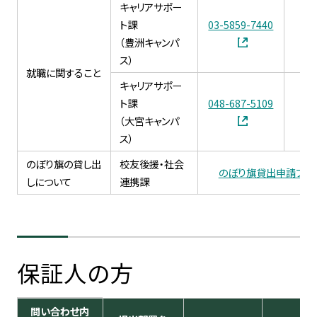
キャリアサポー
ト課
03-5859-7440
03
（豊洲キャンパ
ス）
就職に関すること
キャリアサポー
ト課
048-687-5109
04
（大宮キャンパ
ス）
のぼり旗の貸し出
校友後援・社会
のぼり旗貸出申請フォ
しについて
連携課
保証人の方
問い合わせ内