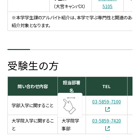
（大宮キャンパス）
5105
55
※本学学生課のアルバイト紹介は、
本学で学ぶ専門性と関連のある
紹介対象となります。
受験生の方
担当部署
問い合わせ内容
TEL
名
03-5859-7100
03
学部入学に関すること
入試課
大学院入学に関するこ
大学院学
03-5859-7420
03
と
事部