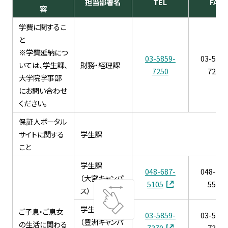
担当部署名
TEL
FAX
容
学費に関するこ
と
※学費延納につ
03-5859-
03-5859
いては、学生課、
財務・経理課
7250
7251
大学院学事部
にお問い合わせ
ください。
保証人ポータル
サイトに関する
学生課
こと
学生課
048-687-
048-687
（大宮キャンパ
5105
5573
ス）
学生課
ご子息・ご息女
03-5859-
03-5859
（豊洲キャンパ
の生活に関わる
7370
7371