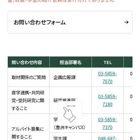
お問い合わせフォーム
問い合わせ内容
担当部署名
TEL
F
03-5859-
03-5
取材関係のご質問
企画広報課
7070
70
産学連携・共同研
03-5859-
03-5
究・受託研究に関
研究推進部
7180
71
すること
学生課
03-5859-
03-5
（豊洲キャンパス）
7370
73
アルバイト募集に
関すること
学生課
048-687-
048-