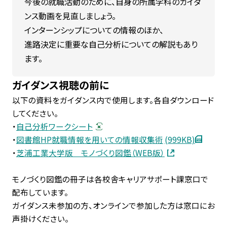
今後の就職活動のために、自身の所属学科のガイダ
学生生活・
キャリア支援
ンス動画を見直しましょう。
インターンシップについての情報のほか、
進路決定に重要な自己分析についての解説もあり
受験生
在学生・保証人
ます。
卒業生
企業・研究者
ガイダンス視聴の前に
以下の資料をガイダンス内で使用します。各自ダウンロード
一般
してください。
・
自己分析ワークシート
・
図書館HP就職情報を用いての情報収集術
(999KB)
・
芝浦工業大学版 モノづくり図鑑（WEB版）
モノづくり図鑑の冊子は各校舎キャリアサポート課窓口で
配布しています。
ガイダンス未参加の方、オンラインで参加した方は窓口にお
声掛けください。