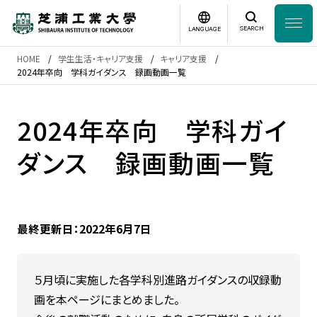
SEARCH
LANGUAGE
HOME
学生生活・キャリア支援
キャリア支援
News
2024年卒向 学科ガイダンス 録画動画一覧
日本語
English
芝浦工業大学とは
2024年卒向 学科ガイ
ダンス 録画動画一覧
学部・大学院
研究・産学連携
最終更新日：2022年6月7日
グローバル
５月頃に実施した各学科別進路ガイダンスの収録動
入学案内
画を本ページにまとめました。