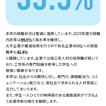
学生生活・
キャリア支援
受験生
在学生・保証人
本学の就職状況は堅調に推移しています。2025年度の就職
卒業生
企業・研究者
内定率は
99.5％
と高水準を維持し、
大手企業が厳選採用を行う中で有名企業400社への実就
一般
職率も
42.4％
と健闘しています。企業では理工系人材の採用難が続いて
おり、工学系の専門知識を修得した学生への
根強い需要があります。
本学は、社会からの期待に対し、専門力、課題解決力、コミ
ュニケーション能力など、実社会で求められる人材育成に
注力してまいります。
また、学生一人ひとりが納得感のある進路選択ができるよ
う支援体制の強化を継続します。