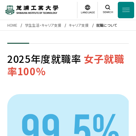
SEARCH
LANGUAGE
HOME
学生生活・キャリア支援
キャリア支援
就職について
News
日本語
English
芝浦工業大学とは
2025年度就職率
女子就職
率100％
学部・大学院
研究・産学連携
グローバル
入学案内