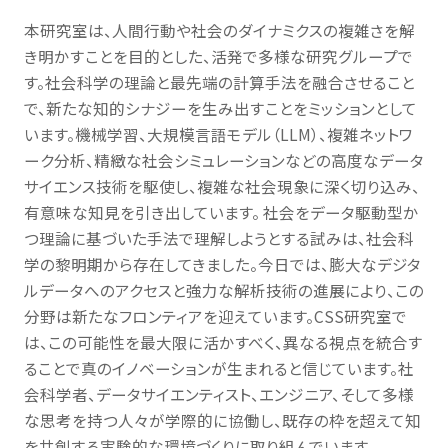
学生生活・
キャリア支援
本研究室は、人間行動や社会のダイナミクスの複雑さを解
き明かすことを目的とした、活発で多様な研究グループで
す。社会科学の理論と最先端の計算手法を融合させること
受験生
在学生・保証人
で、新たな知的シナジーを生み出すことをミッションとして
います。機械学習、大規模言語モデル（LLM）、複雑ネットワ
卒業生
企業・研究者
ーク分析、精緻な社会シミュレーションなどの高度なデータ
サイエンス技術を駆使し、複雑な社会現象に深く切り込み、
一般
有意味な知見を引き出しています。 社会をデータ駆動型か
つ理論に基づいた手法で理解しようとする試みは、社会科
学の黎明期から存在してきました。今日では、膨大なデジタ
ルデータへのアクセスと強力な解析技術の進展により、この
分野は新たなフロンティアを迎えています。CSS研究室で
は、この可能性を最大限に活かすべく、異なる視点を統合す
ることで真のイノベーションが生まれると信じています。社
会科学者、データサイエンティスト、エンジニア、そして多様
な思考を持つ人々が学際的に協働し、既存の枠を超えて知
を共創する実験的な環境づくりに取り組んでいます。