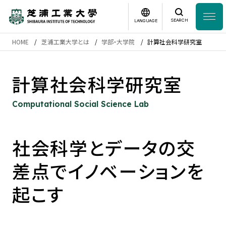
SEARCH
LANGUAGE
HOME
芝浦工業大学とは
学部・大学院
計算社会科学研究室
News
日本語
English
計算社会科学研究室
芝浦工業大学とは
Computational Social Science Lab
学部・大学院
社会科学とデータの交
研究・産学連携
差点でイノベーションを
グローバル
起こす
入学案内