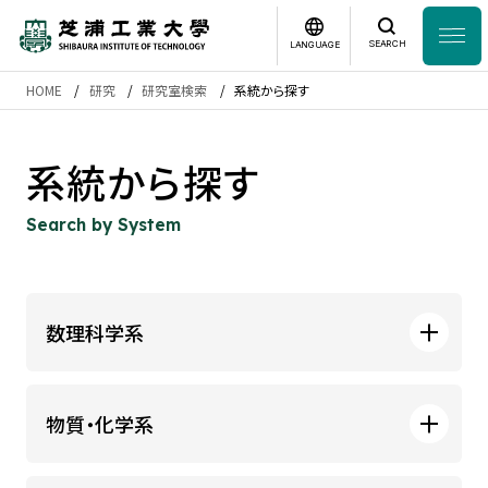
SEARCH
LANGUAGE
HOME
研究
研究室検索
系統から探す
News
日本語
English
系統から探す
芝浦工業大学とは
Search by System
学部・大学院
研究・産学連携
数理科学系
グローバル
システム理工学部 数理科学課程
物質・化学系
入学案内
数理科学コース