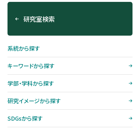
システム理工学部 機械･電気課程
コース
機械・電気コース
工学部 電気電子工学課程 先端
デザイン工学部 プロダクトコース
研究室検索
電子工学コース
システム理工学部 建築･環境課程
建築コース
系統から探す
システム理工学部 情報課程 IoTコ
ース
キーワードから探す
システム理工学部 建築･環境課程
学部・学科から探す
環境・都市コース
システム理工学部 情報課程 ソフト
研究イメージから探す
ウエアコース
SDGsから探す
建築学部 建築学科
システム理工学部 情報課程 メディ