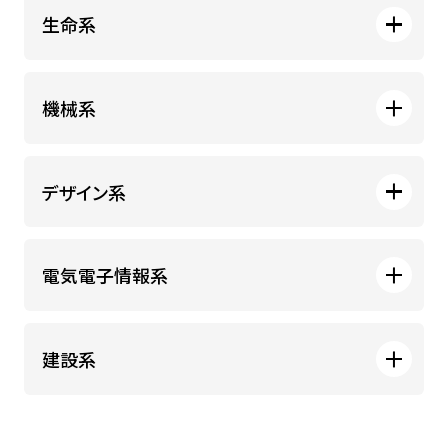
工学部 物質化学課程 環境・物質
学生生活・
キャリア支援
生命系
工学コース
受験生
在学生・保証人
システム理工学部 生命･健康科学
機械系
課程 生命科学コース
工学部 物質化学課程 化学・生命
卒業生
企業・研究者
工学コース
工学部 機械工学課程 基幹機械
デザイン系
一般
コース
システム理工学部 生命･健康科学
課程 医工学コース
デザイン工学部 社会情報システム
電気電子情報系
コース
工学部 機械工学課程 先進機械
コース
工学部 電気電子工学課程 電気・
建設系
システム理工学部 生命･健康科学
ロボット工学コース
課程 スポーツ工学コース
デザイン工学部 UXコース
工学部 土木工学課程 都市・環境