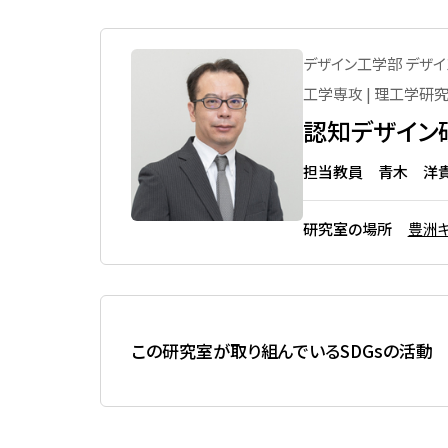
先進国際課程
数理科学課程
メッセージ
上部団体
大宮キャンパス体育施設
数理科学コース
男女共同参画推進 実績
デザイン工学部 デザイ
創立100周年記念事業駅伝プ
図書館の利用
ロジェクト
工学専攻 | 理工学研
国際プログラム
活動内容
PC室の利用
認知デザイン
文化会加盟団体
行動計画
地域連携・生涯学習セン
体育会加盟団体
利用
担当教員 青木 洋
シンポジウム・ワークショップ
文化系サークル
SITアスレチックジム（豊
働きやすい学びやすい環境整備
ンパス本部棟）
研究室の場所
豊洲キャ
体育系サークル
女性卒業生・在学生・教職員の
大宮トレーニングジム（
ネットワーク「Shiba-joプラチ
ャンパス 第2体育館2階）
学園祭（大宮祭・芝浦祭）
ナネットワーク」
体育館（豊洲キャンパス
関連リンク
棟）
この研究室が取り組んでいるSDGsの活動
国立科学博物館・美術館
用
学校法人