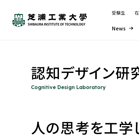
受験生
在
News
芝浦工業大学とは
学部・大学院
研究・産学連携
グローバル
入学案内
学生生活・キャリア支援
認知デザイン研
工学部
本学の研究について
本学の取り組み
入学者受け入れの方針—ア
システム理工学部
研究組織
海外派遣プログラム
学部入試
大学概要
学生生活
Cognitive Design Laboratory
ドミッション・ポリシー
（オンライン含む）
工学部 概要
研究ビジョン
学長メッセージ
システム理工学部 概要
SIT総合研究所
入試情報サイト
大学について
学年暦
大学の取り組み
窓口案内
入学者受け入れの方針—アド
海外派遣プログラム概要
機械工学課程
研究戦略（芝浦gERC）
グローバル化の歩み
情報課程
外部点検・評価
募集要項
ミッション・ポリシー
人の思考を工学
建学の精神／理念・目的／3つ
学年暦
教育改革の取り組み
窓口案内
プログラム紹介
基幹機械コース
実績
IoTコース
成果報告書
入学手続
の方針
教育イノベーション推進
こんなときどうする
留学時に利用できる奨学
先進機械コース
海外協定締結校
ソフトウェアコース
大学案内・入試ガイド デ