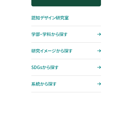
ジョブ制度
大宮キャンパス再整備プロジェ
機械工学専攻
SDGsから探す
クト「O-CAMP 2027」
コンプライアンス
認知デザイン研究室
システム理工学専攻
系統から探す
グローバル・ラーニング・コモン
ハラスメント防止
ズ（GLC）
国際理工学専攻
教員データベース
学部・学科から探す
健康相談
図書館
社会基盤学専攻
芝浦工業大学学生総合保障制
研究イメージから探す
テクノプラザ
度
分
建築学専攻
熱海セミナーハウス
学生寮（直営寮）のご紹介
SDGsから探す
地域環境システム専攻
サテライトキャンパス
学生寮（提携寮）のご紹介
機能制御システム専攻
系統から探す
博士論文公聴会
博士学位論文要旨