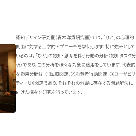
being(BIW) コンソーシアム
【大学院】募集要項
ベイエリア・オープンイノベーシ
学位授与状況——卒業・修了
履修登録
広報誌「広報芝浦」
験談
短期プログラム
ョン・センター（BOICE）
者数
特別教育・研究報告
合格発表
授業
メールマガジン しばうら通信
留学生の声
地域共創活動
教員数
入学手続
試験・成績
大学グッズ
ラム
認知デザイン研究室（青木洋貴研究室）では，「ひと」の心理的
学籍の異動
しばうら人（卒業生紹介）
研究支援制度・体制
側面に対する工学的アプローチを駆使します．特に強みとして
学外単位認定
公式SNS
いるのは，「ひと」の認知・思考を伴う行動の分析（認知タスク
テクノプラザ
析）であり，この分析を様々な対象に適用をしています．代表的
安全の手引き
バーチャル背景画像
実験
外部研究費申請支援
な適用分野は，①医療関連，②消費者行動関連，③ユーザビリ
e-learning「スーパー英語」
SIT DIALOGUE
ティ／UX関連であり，それぞれの分野に存在する問題解決に
PI人件費制度
学習サポート室予定表
大学公式マスコットキャラクタ
向けた様々な研究を行っています．
ー「テクしばくん」
創発研究フェロー称号付与制
度
Shibaサポ―芝浦学生サポー
トデスク―
高校化学グランドコンテスト
芝浦工業大学が雇用する特別
研究員-PD 等についての育成
関との
方針