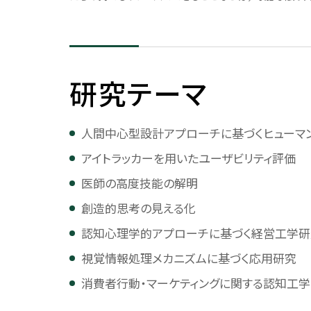
歴代理事長
コンプライアンス
併設校・関連組織
監査体制
併設校・関連組織につい
研究テーマ
全品検収の導入
附属中学高等学校
教職員行動規範
柏中学高等学校
人間中心型設計アプローチに基づくヒューマ
アイトラッカーを用いたユーザビリティ評価
教員倫理綱領
しばうら鉄道工学ギャラ
医師の高度技能の解明
個人情報保護
創造的思考の見える化
ハラスメント防止
認知心理学的アプローチに基づく経営工学
動物実験・遺伝子組換え実験
に関する取り組み
視覚情報処理メカニズムに基づく応用研究
生命工学研究倫理審査に関す
消費者行動・マーケティングに関する認知工
る取り組み