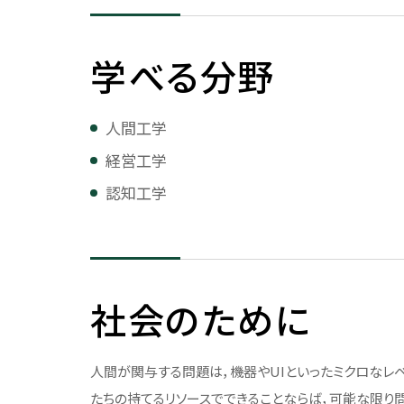
キャリア支援
法人紹介
予算・決算
学べる分野
学校法人について
2025年度予算概要
キャリアサポート
公務員を目指す
創立者 有元史郎
2024年度予算概要
人間工学
キャリアサポート
公務員を目指す
理事長挨拶・プロフィール
2023年度予算概要
経営工学
個別相談（面談）
法人組織
2022年度予算概要
認知工学
国内インターンシップ
法人役員等一覧
予算・決算データ
海外インターンシップ
沿革
学校法人会計基準につい
インターンシップ参加レポート
校史編纂
社会のために
法人校章
基本規定（寄附行為）
人間が関与する問題は，機器やUIといったミクロなレ
役員等の報酬に関する内規
たちの持てるリソースでできることならば，可能な限り