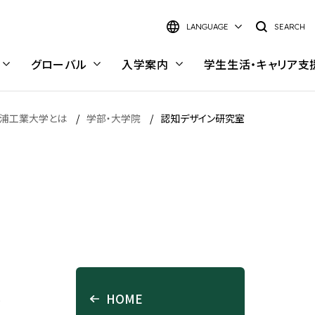
LANGUAGE
SEARCH
グローバル
入学案内
学生生活・
キャリア支
浦工業大学とは
学部・大学院
認知デザイン研究室
日本語
English
大学院 理工学研究科
研究室検索
理工学研究科 概要
研究室検索インデックス
キャンパス・施設
キャンパスライフ
電気電子情報工学専攻
キーワードから探す
に
豊洲キャンパス
キャンパスライフ
材料工学専攻
学部・学科から探す
HOME
大宮キャンパス
学内で働く—スチューデント・
応用化学専攻
研究イメージから探す