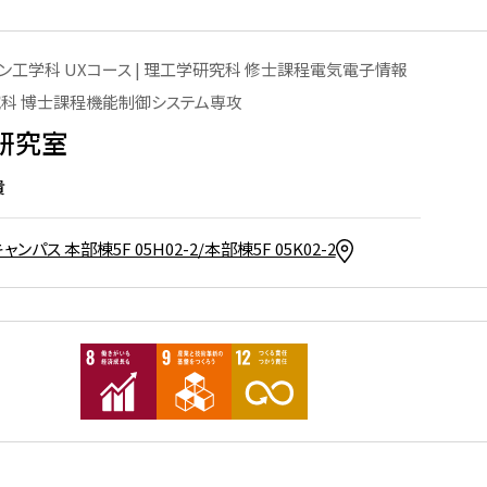
芝浦工業大学のNanoTerasu
利用事例
ン工学科 UXコース | 理工学研究科 修士課程電気電子情報
究科 博士課程機能制御システム専攻
研究室
ターの
貴
洲キャ
ンパス 本部棟5F 05H02-2/本部棟5F 05K02-2
大宮キ
本部
の利