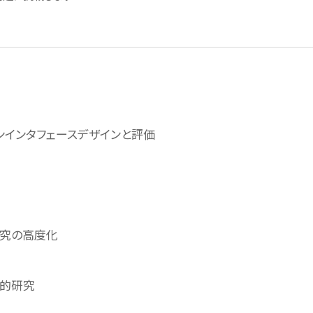
採用情報
て
採用一覧
ライフイベント時の働きやすさ
へ
ンインタフェースデザインと評価
芝浦工大で働くということ
リー
研究の高度化
学的研究