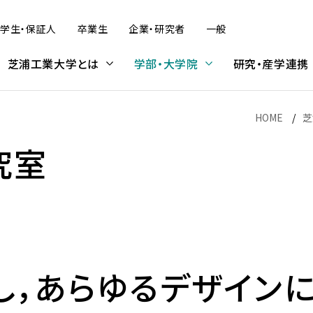
学生・保証人
卒業生
企業・研究者
一般
芝浦工業大学とは
学部・大学院
研究・産学連携
HOME
芝
究室
デザイン工学部
研究活動
学内プログラム
大学院入試
建築学部
産学連携・知的財産
受入プログラム
科目等履修生・研究生
（オンライン含む）
（オンライン含む）
デザイン工学部 概要
SIT Lab — 芝浦工業大学の先
大学院理工学研究科の受験を
建築学部 概要
芝浦工大のめざす産学官連携
科目等履修生・研究生（募集概
情報公表
学修
大学広報
学費・奨学金
端研究
考えている方へ
要）
学内プログラム概要
留学生受入プログラム概要
社会情報システムコース
建築学科
複合領域産学官民連携推進本
アーバン・エコ・モビリティ研究
学費・奨学金
部
し，あらゆるデザイン
情報公表
学則
大学広報について
学費
プログラム紹介
学位取得プログラム
拠点の形成
UXコース
入試スケジュール
本学との連携をお考えの方へ
センタ
学生数・収容定員数・入学者数
学修の手引
コメンテーターガイド
奨学金
金
非学位取得プログラム
Bio-Intelligence for well-
ジタル
プロダクトコース