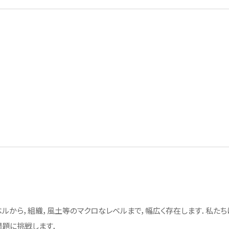
事業計画・報告
中長期計画
事業計画・報告
中長期計画
教員を目指す
採用ご担当者の方へ
教育職員免許について
採用ご担当者の方へ
教職に必要な単位数
求人・企業説明会のお申し込み
年間計画
インターンシップのご依頼
教職体験談
就職担当教員一覧
て
都道府県別卒業予定学生数
企業様向け大学案内
ベルから，組織，風土等のマクロなレベルまで，幅広く存在します．私た
問題に挑戦します．