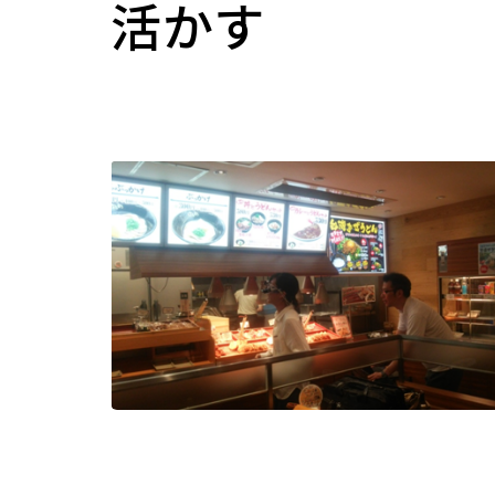
活かす
長期ビジョン（Centennial
ー
ブック
SIT Action）
各種届出用紙
海外協定校情報・留学体
物質化学課程
推進プロジェクト
メディアコース
学部・研究科のFD活動
等
大学ランキング
在学生向け証明書
環境・物質工学コース
グローバル教育
データサイエンスコース
評価
留学時の注意
学長室
化学・生命工学コース
機械・電気課程
文部科学省等採択プログ
教職員の海外派遣実績
役職者一覧
データ・統計資料
研究上の倫理・安全
電気電子工学課程
機械・電気コース
社会貢献・地域連携
歴史・沿革
電気・ロボット工学コース
建築・環境課程
大学間連携
データ・統計資料
研究倫理
各種方針
先端電子工学コース
建築コース
SDGsへの取り組み
海外教員の招へい
動物実験・遺伝子組換え
校歌
情報・通信工学課程
環境・都市コース
デジタル学修歴
生命工学研究倫理審査
歴代校長・学長
情報通信コース
生命科学課程
SGU事業総括
安全保障貿易管理
情報工学コース
生命科学コース
利益相反マネジメント
ダイバーシティ、エクイティ＆
課外活動
施設利用
土木工学課程
医工学コース
軍事・防衛を所管する機
研究に関する基本方針
インクルージョン
都市・環境コース
スポーツ工学コース
部活動・サークル活動
施設利用一覧