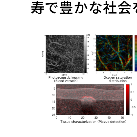
寿で豊かな社会
長期ビジョン（Centennial
ー
ブック
SIT Action）
各種届出用紙
海外協定校情報・留学体
物質化学課程
推進プロジェクト
メディアコース
学部・研究科のFD活動
等
大学ランキング
在学生向け証明書
環境・物質工学コース
グローバル教育
データサイエンスコース
評価
留学時の注意
学長室
化学・生命工学コース
機械・電気課程
文部科学省等採択プログ
教職員の海外派遣実績
役職者一覧
データ・統計資料
研究上の倫理・安全
電気電子工学課程
機械・電気コース
社会貢献・地域連携
歴史・沿革
電気・ロボット工学コース
建築・環境課程
大学間連携
データ・統計資料
研究倫理
各種方針
先端電子工学コース
建築コース
SDGsへの取り組み
海外教員の招へい
動物実験・遺伝子組換え
校歌
情報・通信工学課程
環境・都市コース
デジタル学修歴
生命工学研究倫理審査
歴代校長・学長
情報通信コース
生命科学課程
SGU事業総括
安全保障貿易管理
情報工学コース
生命科学コース
利益相反マネジメント
ダイバーシティ、エクイティ＆
課外活動
施設利用
土木工学課程
医工学コース
軍事・防衛を所管する機
研究に関する基本方針
インクルージョン
都市・環境コース
スポーツ工学コース
部活動・サークル活動
施設利用一覧