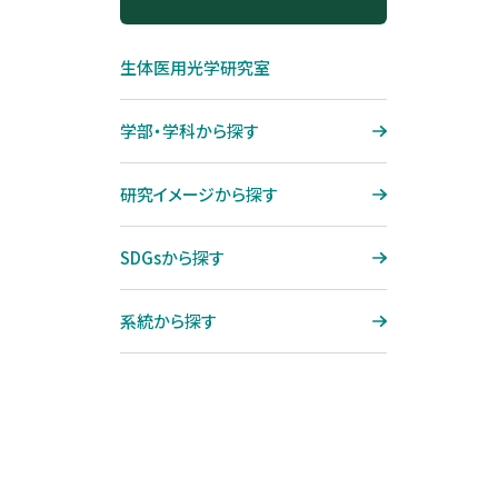
ジョブ制度
大宮キャンパス再整備プロジェ
機械工学専攻
SDGsから探す
クト「O-CAMP 2027」
コンプライアンス
生体医用光学研究室
システム理工学専攻
系統から探す
グローバル・ラーニング・コモン
ハラスメント防止
ズ（GLC）
国際理工学専攻
教員データベース
学部・学科から探す
健康相談
図書館
社会基盤学専攻
芝浦工業大学学生総合保障制
研究イメージから探す
テクノプラザ
度
建築学専攻
熱海セミナーハウス
学生寮（直営寮）のご紹介
SDGsから探す
地域環境システム専攻
サテライトキャンパス
学生寮（提携寮）のご紹介
機能制御システム専攻
系統から探す
博士論文公聴会
博士学位論文要旨