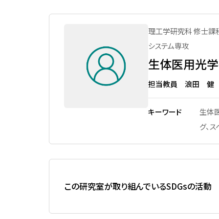
先進国際課程
数理科学課程
メッセージ
上部団体
大宮キャンパス体育施設
数理科学コース
男女共同参画推進 実績
理工学研究科 修士課
創立100周年記念事業駅伝プ
図書館の利用
ロジェクト
システム専攻
国際プログラム
活動内容
PC室の利用
生体医用光学
文化会加盟団体
行動計画
地域連携・生涯学習セン
体育会加盟団体
利用
担当教員 浪田 健
シンポジウム・ワークショップ
文化系サークル
SITアスレチックジム（豊
働きやすい学びやすい環境整備
ンパス本部棟）
キーワード
生体
体育系サークル
女性卒業生・在学生・教職員の
グ、ス
大宮トレーニングジム（
ネットワーク「Shiba-joプラチ
ャンパス 第2体育館2階）
学園祭（大宮祭・芝浦祭）
ナネットワーク」
体育館（豊洲キャンパス
関連リンク
棟）
国立科学博物館・美術館
この研究室が取り組んでいるSDGsの活動
用
学校法人