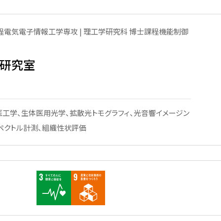
芝浦工業大学のNanoTerasu
利用事例
程電気電子情報工学専攻 | 理工学研究科 博士課程機能制御
研究室
ターの
洲キャ
医工学、生体医用光学、拡散光トモグラフィ、光音響イメージン
ペクトル計測、組織性状評価
大宮キ
本部
の利