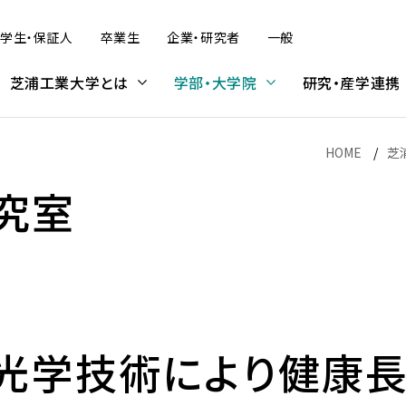
学生・保証人
卒業生
企業・研究者
一般
芝浦工業大学とは
学部・大学院
研究・産学連携
HOME
芝
究室
デザイン工学部
研究活動
学内プログラム
大学院入試
建築学部
産学連携・知的財産
受入プログラム
科目等履修生・研究生
（オンライン含む）
（オンライン含む）
デザイン工学部 概要
SIT Lab — 芝浦工業大学の先
大学院理工学研究科の受験を
建築学部 概要
芝浦工大のめざす産学官連携
科目等履修生・研究生（募集概
情報公表
学修
大学広報
学費・奨学金
端研究
考えている方へ
要）
学内プログラム概要
留学生受入プログラム概要
社会情報システムコース
建築学科
複合領域産学官民連携推進本
アーバン・エコ・モビリティ研究
学費・奨学金
部
光学技術により健康
情報公表
学則
大学広報について
学費
プログラム紹介
学位取得プログラム
拠点の形成
UXコース
入試スケジュール
本学との連携をお考えの方へ
センタ
学生数・収容定員数・入学者数
学修の手引
コメンテーターガイド
奨学金
金
非学位取得プログラム
Bio-Intelligence for well-
ジタル
プロダクトコース