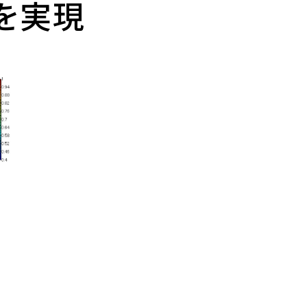
を実現
being(BIW) コンソーシアム
【大学院】募集要項
ベイエリア・オープンイノベーシ
学位授与状況——卒業・修了
履修登録
広報誌「広報芝浦」
験談
短期プログラム
ョン・センター（BOICE）
者数
特別教育・研究報告
合格発表
授業
メールマガジン しばうら通信
留学生の声
地域共創活動
教員数
入学手続
試験・成績
大学グッズ
ラム
学籍の異動
しばうら人（卒業生紹介）
研究支援制度・体制
学外単位認定
公式SNS
テクノプラザ
安全の手引き
バーチャル背景画像
実験
外部研究費申請支援
e-learning「スーパー英語」
SIT DIALOGUE
PI人件費制度
学習サポート室予定表
大学公式マスコットキャラクタ
ー「テクしばくん」
創発研究フェロー称号付与制
度
Shibaサポ―芝浦学生サポー
トデスク―
高校化学グランドコンテスト
芝浦工業大学が雇用する特別
研究員-PD 等についての育成
関との
方針