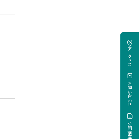
寄付のお願い
ご寄付について
データ
2025年度卒業生就職・進路デ
ータ
アクセス
2024年度卒業生就職・進路デ
ータ
2023年度卒業生就職・進路デ
お問い合わせ
ータ
進路データアーカイブ
公開講座