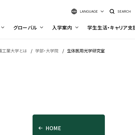
LANGUAGE
SEARCH
グローバル
入学案内
学生生活・
キャリア支
浦工業大学とは
学部・大学院
生体医用光学研究室
日本語
English
大学院 理工学研究科
研究室検索
理工学研究科 概要
研究室検索インデックス
キャンパス・施設
キャンパスライフ
電気電子情報工学専攻
キーワードから探す
長
豊洲キャンパス
キャンパスライフ
材料工学専攻
学部・学科から探す
HOME
大宮キャンパス
学内で働く—スチューデント・
応用化学専攻
研究イメージから探す