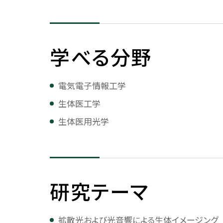
キャリア支援
法人紹介
予算・決算
学校法人について
2025年度予算概要
キャリアサポート
公務員を目指す
学べる分野
創立者 有元史郎
2024年度予算概要
キャリアサポート
公務員を目指す
理事長挨拶・プロフィール
2023年度予算概要
電気電子情報工学
個別相談（面談）
法人組織
2022年度予算概要
生体医工学
国内インターンシップ
法人役員等一覧
予算・決算データ
生体医用光学
海外インターンシップ
沿革
学校法人会計基準につい
インターンシップ参加レポート
校史編纂
法人校章
研究テーマ
基本規定（寄附行為）
役員等の報酬に関する内規
拡散光および光音響による生体イメージング