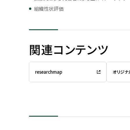
歴代理事長
組織性状評価
コンプライアンス
併設校・関連組織
監査体制
併設校・関連組織につい
全品検収の導入
附属中学高等学校
関連コンテンツ
教職員行動規範
柏中学高等学校
教員倫理綱領
しばうら鉄道工学ギャラ
researchmap
オリジナ
個人情報保護
ハラスメント防止
動物実験・遺伝子組換え実験
に関する取り組み
生命工学研究倫理審査に関す
る取り組み