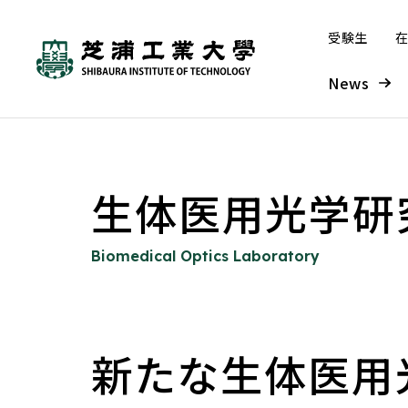
受験生
在
News
芝浦工業大学とは
学部・大学院
研究・産学連携
グローバル
入学案内
学生生活・キャリア支援
生体医用光学研
工学部
本学の研究について
本学の取り組み
入学者受け入れの方針—ア
システム理工学部
研究組織
海外派遣プログラム
学部入試
大学概要
学生生活
Biomedical Optics Laboratory
ドミッション・ポリシー
（オンライン含む）
工学部 概要
研究ビジョン
学長メッセージ
システム理工学部 概要
SIT総合研究所
入試情報サイト
大学について
学年暦
大学の取り組み
窓口案内
入学者受け入れの方針—アド
海外派遣プログラム概要
機械工学課程
研究戦略（芝浦gERC）
グローバル化の歩み
情報課程
外部点検・評価
募集要項
ミッション・ポリシー
新たな生体医用
建学の精神／理念・目的／3つ
学年暦
教育改革の取り組み
窓口案内
プログラム紹介
基幹機械コース
実績
IoTコース
成果報告書
入学手続
の方針
教育イノベーション推進
こんなときどうする
留学時に利用できる奨学
先進機械コース
海外協定締結校
ソフトウェアコース
大学案内・入試ガイド デ