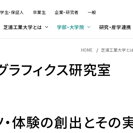
学生・保証人
卒業生
企業・研究者
一般
芝浦工業大学とは
学部・大学院
研究・産学連携
HOME
芝浦工業大学と
グラフィクス研究室
デザイン工学部
研究活動
学内プログラム
大学院入試
建築学部
産学連携・知的財産
受入プログラム
科目等履修生・研究生
（オンライン含む）
（オンライン含む）
デザイン工学部 概要
SIT Lab — 芝浦工業大学の先
大学院理工学研究科の受験を
建築学部 概要
芝浦工大のめざす産学官連携
科目等履修生・研究生（募集概
情報公表
学修
大学広報
学費・奨学金
端研究
考えている方へ
要）
学内プログラム概要
留学生受入プログラム概要
社会情報システムコース
建築学科
複合領域産学官民連携推進本
アーバン・エコ・モビリティ研究
学費・奨学金
部
ツ・体験の創出とその
情報公表
学則
大学広報について
学費
プログラム紹介
学位取得プログラム
拠点の形成
UXコース
入試スケジュール
本学との連携をお考えの方へ
センタ
学生数・収容定員数・入学者数
学修の手引
コメンテーターガイド
奨学金
金
非学位取得プログラム
Bio-Intelligence for well-
ジタル
プロダクトコース