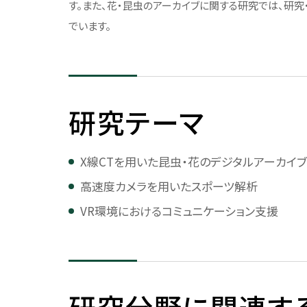
す。また、花・昆虫のアーカイブに関する研究では、研
歴代理事長
でいます。
コンプライアンス
併設校・関連組織
監査体制
併設校・関連組織につい
全品検収の導入
附属中学高等学校
研究テーマ
教職員行動規範
柏中学高等学校
教員倫理綱領
しばうら鉄道工学ギャラ
X線CTを用いた昆虫・花のデジタルアーカイブ
個人情報保護
高速度カメラを用いたスポーツ解析
ハラスメント防止
VR環境におけるコミュニケーション支援
動物実験・遺伝子組換え実験
に関する取り組み
生命工学研究倫理審査に関す
る取り組み
研究分野に関連す