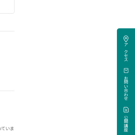
寄付のお願い
ご寄付について
データ
2025年度卒業生就職・進路デ
アクセス
ータ
2024年度卒業生就職・進路デ
ータ
2023年度卒業生就職・進路デ
お問い合わせ
ータ
進路データアーカイブ
公開講座
っていま