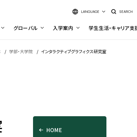
LANGUAGE
SEARCH
グローバル
入学案内
学生生活・
キャリア支
は
学部・大学院
インタラクティブグラフィクス研究室
日本語
English
大学院 理工学研究科
研究室検索
理工学研究科 概要
研究室検索インデックス
キャンパス・施設
キャンパスライフ
電気電子情報工学専攻
キーワードから探す
実
豊洲キャンパス
キャンパスライフ
材料工学専攻
学部・学科から探す
HOME
大宮キャンパス
学内で働く—スチューデント・
応用化学専攻
研究イメージから探す