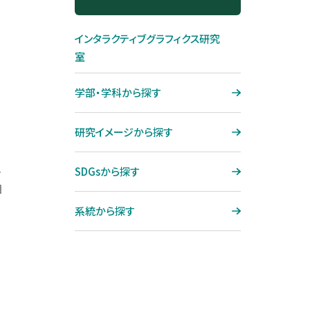
ジョブ制度
大宮キャンパス再整備プロジェ
機械工学専攻
SDGsから探す
クト「O-CAMP 2027」
コンプライアンス
インタラクティブグラフィクス研究
システム理工学専攻
系統から探す
グローバル・ラーニング・コモン
ハラスメント防止
室
ズ（GLC）
国際理工学専攻
教員データベース
健康相談
ィ
学部・学科から探す
図書館
社会基盤学専攻
芝浦工業大学学生総合保障制
テクノプラザ
度
研究イメージから探す
建築学専攻
熱海セミナーハウス
学生寮（直営寮）のご紹介
地域環境システム専攻
、
SDGsから探す
サテライトキャンパス
学生寮（提携寮）のご紹介
機能制御システム専攻
目
系統から探す
博士論文公聴会
博士学位論文要旨