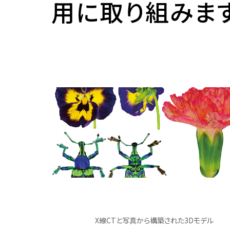
用に取り組みま
長期ビジョン（Centennial
ー
ブック
SIT Action）
各種届出用紙
海外協定校情報・留学体
物質化学課程
推進プロジェクト
メディアコース
学部・研究科のFD活動
等
大学ランキング
在学生向け証明書
環境・物質工学コース
グローバル教育
データサイエンスコース
評価
留学時の注意
学長室
化学・生命工学コース
機械・電気課程
文部科学省等採択プログ
教職員の海外派遣実績
役職者一覧
データ・統計資料
研究上の倫理・安全
電気電子工学課程
機械・電気コース
社会貢献・地域連携
歴史・沿革
電気・ロボット工学コース
建築・環境課程
大学間連携
データ・統計資料
研究倫理
各種方針
先端電子工学コース
建築コース
SDGsへの取り組み
海外教員の招へい
動物実験・遺伝子組換え
校歌
情報・通信工学課程
環境・都市コース
デジタル学修歴
生命工学研究倫理審査
歴代校長・学長
情報通信コース
生命科学課程
SGU事業総括
安全保障貿易管理
情報工学コース
生命科学コース
利益相反マネジメント
ダイバーシティ、エクイティ＆
課外活動
施設利用
土木工学課程
医工学コース
軍事・防衛を所管する機
研究に関する基本方針
インクルージョン
都市・環境コース
スポーツ工学コース
X線CTと写真から構築された3Dモデル
部活動・サークル活動
施設利用一覧