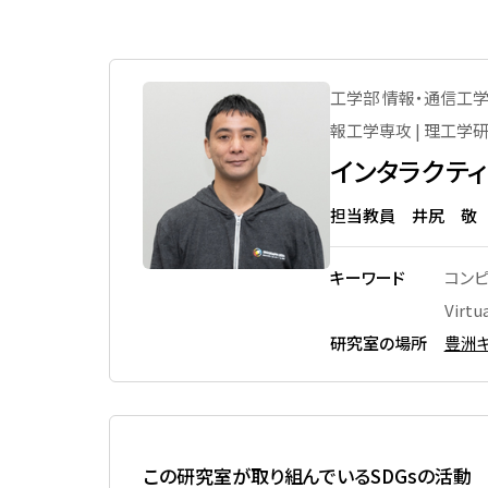
先進国際課程
数理科学課程
メッセージ
上部団体
大宮キャンパス体育施設
数理科学コース
男女共同参画推進 実績
創立100周年記念事業駅伝プ
図書館の利用
ロジェクト
工学部 情報・通信工
国際プログラム
活動内容
PC室の利用
報工学専攻 | 理工学
文化会加盟団体
行動計画
地域連携・生涯学習セン
インタラクテ
体育会加盟団体
利用
シンポジウム・ワークショップ
担当教員 井尻 敬
文化系サークル
SITアスレチックジム（豊
働きやすい学びやすい環境整備
ンパス本部棟）
体育系サークル
キーワード
コンピ
女性卒業生・在学生・教職員の
大宮トレーニングジム（
ネットワーク「Shiba-joプラチ
ャンパス 第2体育館2階）
学園祭（大宮祭・芝浦祭）
Virtu
ナネットワーク」
研究室の場所
豊洲キ
体育館（豊洲キャンパス
関連リンク
棟）
国立科学博物館・美術館
用
学校法人
この研究室が取り組んでいるSDGsの活動