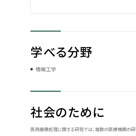
キャリア支援
法人紹介
予算・決算
学校法人について
2025年度予算概要
キャリアサポート
公務員を目指す
創立者 有元史郎
2024年度予算概要
キャリアサポート
公務員を目指す
学べる分野
理事長挨拶・プロフィール
2023年度予算概要
個別相談（面談）
法人組織
2022年度予算概要
国内インターンシップ
情報工学
法人役員等一覧
予算・決算データ
海外インターンシップ
沿革
学校法人会計基準につい
インターンシップ参加レポート
校史編纂
社会のために
法人校章
基本規定（寄附行為）
医用画像処理に関する研究では、複数の医療機関の研
役員等の報酬に関する内規