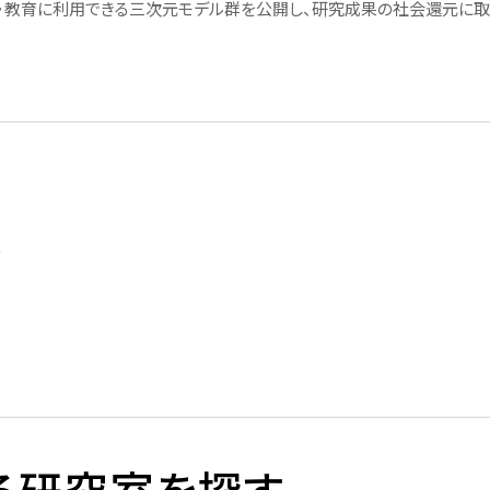
究・教育に利用できる三次元モデル群を公開し、研究成果の社会還元に取
採用情報
て
採用一覧
ライフイベント時の働きやすさ
へ
芝浦工大で働くということ
リー
る研究室を探す