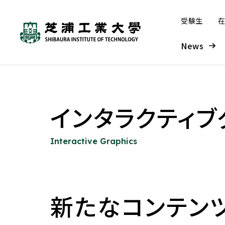
受験生
在
News
芝浦工業大学とは
学部・大学院
研究・産学連携
グローバル
入学案内
学生生活・キャリア支援
インタラクティブ
工学部
本学の研究について
本学の取り組み
入学者受け入れの方針—ア
システム理工学部
研究組織
海外派遣プログラム
学部入試
大学概要
学生生活
Interactive Graphics
ドミッション・ポリシー
（オンライン含む）
工学部 概要
研究ビジョン
学長メッセージ
システム理工学部 概要
SIT総合研究所
入試情報サイト
大学について
学年暦
大学の取り組み
窓口案内
入学者受け入れの方針—アド
海外派遣プログラム概要
機械工学課程
研究戦略（芝浦gERC）
グローバル化の歩み
情報課程
外部点検・評価
募集要項
ミッション・ポリシー
新たなコンテン
建学の精神／理念・目的／3つ
学年暦
教育改革の取り組み
窓口案内
プログラム紹介
基幹機械コース
実績
IoTコース
成果報告書
入学手続
の方針
教育イノベーション推進
こんなときどうする
留学時に利用できる奨学
先進機械コース
海外協定締結校
ソフトウェアコース
大学案内・入試ガイド デ