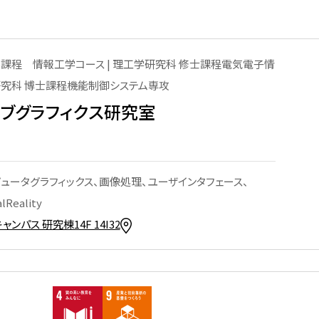
芝浦工業大学のNanoTerasu
利用事例
学課程 情報工学コース | 理工学研究科 修士課程電気電子情
研究科 博士課程機能制御システム専攻
ターの
ィブグラフィクス研究室
洲キャ
ュータグラフィックス、画像処理、ユーザインタフェース、
大宮キ
alReality
ャンパス 研究棟14F 14I32
本部
の利