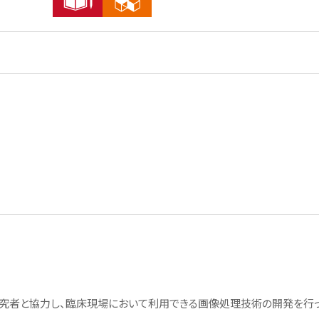
事業計画・報告
中長期計画
事業計画・報告
中長期計画
教員を目指す
採用ご担当者の方へ
教育職員免許について
採用ご担当者の方へ
教職に必要な単位数
求人・企業説明会のお申し込み
年間計画
インターンシップのご依頼
教職体験談
就職担当教員一覧
て
都道府県別卒業予定学生数
企業様向け大学案内
究者と協力し、臨床現場において利用できる画像処理技術の開発を行