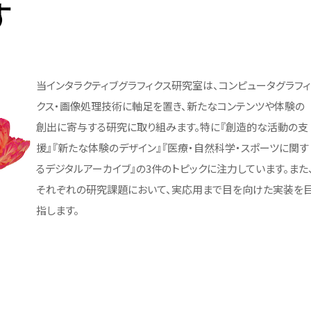
す
being(BIW) コンソーシアム
【大学院】募集要項
ベイエリア・オープンイノベーシ
学位授与状況——卒業・修了
履修登録
広報誌「広報芝浦」
験談
短期プログラム
ョン・センター（BOICE）
者数
特別教育・研究報告
合格発表
授業
メールマガジン しばうら通信
留学生の声
地域共創活動
教員数
入学手続
試験・成績
大学グッズ
ラム
当インタラクティブグラフィクス研究室は、コンピュータグラフ
学籍の異動
しばうら人（卒業生紹介）
研究支援制度・体制
クス・画像処理技術に軸足を置き、新たなコンテンツや体験の
学外単位認定
公式SNS
創出に寄与する研究に取り組みます。特に『創造的な活動の支
テクノプラザ
援』『新たな体験のデザイン』『医療・自然科学・スポーツに関す
安全の手引き
バーチャル背景画像
実験
外部研究費申請支援
るデジタルアーカイブ』の3件のトピックに注力しています。また
e-learning「スーパー英語」
SIT DIALOGUE
それぞれの研究課題において、実応用まで目を向けた実装を
PI人件費制度
学習サポート室予定表
大学公式マスコットキャラクタ
指します。
ー「テクしばくん」
創発研究フェロー称号付与制
度
Shibaサポ―芝浦学生サポー
トデスク―
高校化学グランドコンテスト
芝浦工業大学が雇用する特別
研究員-PD 等についての育成
関との
方針