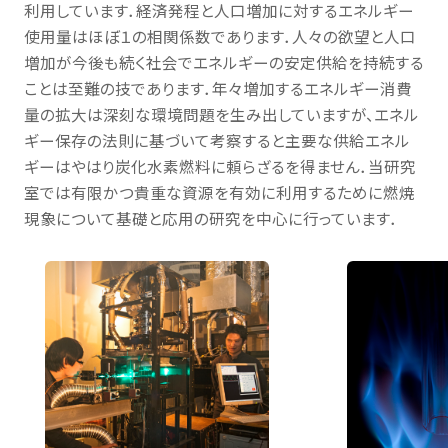
利用しています．経済発程と人口増加に対するエネルギー
学生生活・
キャリア支援
使用量はほぼ１の相関係数であります．人々の欲望と人口
増加が今後も続く社会でエネルギーの安定供給を持続する
ことは至難の技であります．年々増加するエネルギー消費
受験生
在学生・保証人
量の拡大は深刻な環境問題を生み出していますが、エネル
ギー保存の法則に基づいて考察すると主要な供給エネル
卒業生
企業・研究者
ギーはやはり炭化水素燃料に頼らざるを得ません．当研究
室では有限かつ貴重な資源を有効に利用するために燃焼
一般
現象について基礎と応用の研究を中心に行っています．