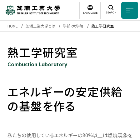
SEARCH
LANGUAGE
HOME
芝浦工業大学とは
学部・大学院
熱工学研究室
News
日本語
English
熱工学研究室
芝浦工業大学とは
Combustion Laboratory
学部・大学院
エネルギーの安定供給
研究・産学連携
の基盤を作る
グローバル
入学案内
私たちの使用しているエネルギーの80%以上は燃焼現象を