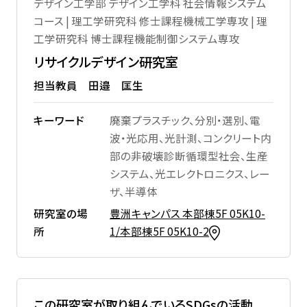
デザイン工学部 デザイン工学科 社会情報システム
コース | 理工学研究科 修士課程機械工学専攻 | 理
工学研究科 博士課程機能制御システム専攻
リサイクルデザイン研究室
担当教員 田邉 匡生
キーワード
廃棄プラスチック、分別・選別、電
波・光応用、光計測、コンクリート内
部の非破壊診断循環型社会、生産
システム、光エレクトロニクス、レー
ザ、半導体
研究室の場
豊洲キャンパス 本部棟5F 05K10-
所
1/本部棟5F 05K10-2
この研究室が取り組んでいるSDGsの活動