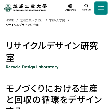
SEARCH
LANGUAGE
HOME
芝浦工業大学とは
学部・大学院
News
リサイクルデザイン研究室
日本語
English
芝浦工業大学とは
リサイクルデザイン研究
室
学部・大学院
Recycle Design Laboratory
研究・産学連携
グローバル
モノづくりにおける生産
と回収の循環をデザイン
入学案内