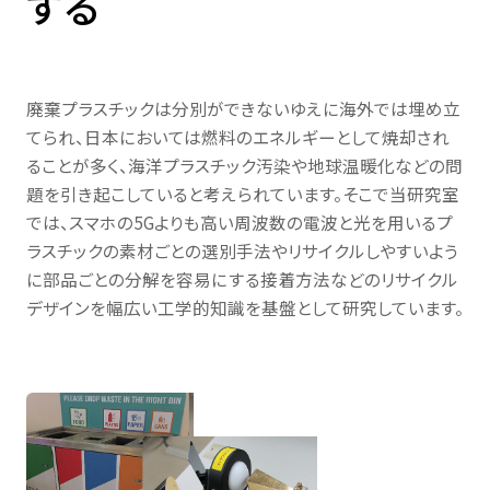
する
学生生活・
キャリア支援
受験生
在学生・保証人
廃棄プラスチックは分別ができないゆえに海外では埋め立
てられ、日本においては燃料のエネルギーとして焼却され
卒業生
企業・研究者
ることが多く、海洋プラスチック汚染や地球温暖化などの問
題を引き起こしていると考えられています。そこで当研究室
では、スマホの5Gよりも高い周波数の電波と光を用いるプ
一般
ラスチックの素材ごとの選別手法やリサイクルしやすいよう
に部品ごとの分解を容易にする接着方法などのリサイクル
デザインを幅広い工学的知識を基盤として研究しています。