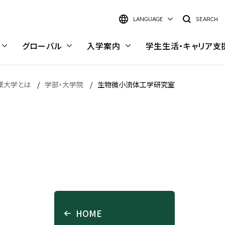
LANGUAGE
SEARCH
グローバル
入学案内
学生生活・
キャリア支
業大学とは
学部・大学院
生物微小流体工学研究室
日本語
English
大学院 理工学研究科
研究室検索
理工学研究科 概要
研究室検索インデックス
キャンパス・施設
キャンパスライフ
電気電子情報工学専攻
キーワードから探す
術
豊洲キャンパス
キャンパスライフ
材料工学専攻
学部・学科から探す
HOME
大宮キャンパス
学内で働く—スチューデント・
応用化学専攻
研究イメージから探す