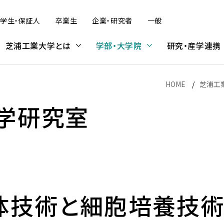
学生・保証人
卒業生
企業・研究者
一般
芝浦工業大学とは
学部・大学院
研究・産学連携
HOME
芝浦工
学研究室
デザイン工学部
研究活動
学内プログラム
大学院入試
建築学部
産学連携・知的財産
受入プログラム
科目等履修生・研究生
（オンライン含む）
（オンライン含む）
デザイン工学部 概要
SIT Lab — 芝浦工業大学の先
大学院理工学研究科の受験を
建築学部 概要
芝浦工大のめざす産学官連携
科目等履修生・研究生（募集概
情報公表
学修
大学広報
学費・奨学金
端研究
考えている方へ
要）
学内プログラム概要
留学生受入プログラム概要
社会情報システムコース
建築学科
複合領域産学官民連携推進本
アーバン・エコ・モビリティ研究
学費・奨学金
部
体技術と細胞培養技
情報公表
学則
大学広報について
学費
プログラム紹介
学位取得プログラム
拠点の形成
UXコース
入試スケジュール
本学との連携をお考えの方へ
センタ
学生数・収容定員数・入学者数
学修の手引
コメンテーターガイド
奨学金
金
非学位取得プログラム
Bio-Intelligence for well-
ジタル
プロダクトコース