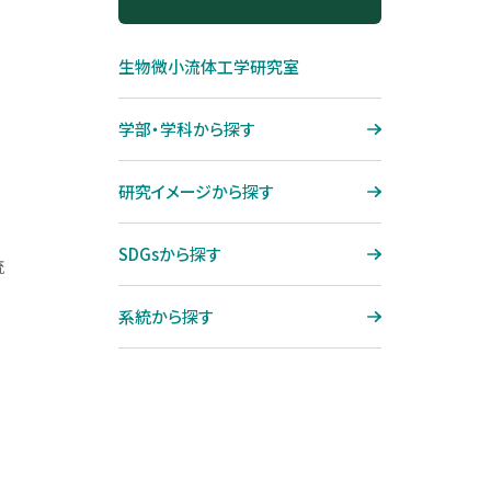
ジョブ制度
大宮キャンパス再整備プロジェ
機械工学専攻
SDGsから探す
クト「O-CAMP 2027」
コンプライアンス
生物微小流体工学研究室
システム理工学専攻
系統から探す
グローバル・ラーニング・コモン
ハラスメント防止
ズ（GLC）
国際理工学専攻
教員データベース
学部・学科から探す
健康相談
図書館
社会基盤学専攻
芝浦工業大学学生総合保障制
研究イメージから探す
テクノプラザ
度
建築学専攻
熱海セミナーハウス
学生寮（直営寮）のご紹介
SDGsから探す
地域環境システム専攻
流
サテライトキャンパス
学生寮（提携寮）のご紹介
機能制御システム専攻
系統から探す
博士論文公聴会
博士学位論文要旨