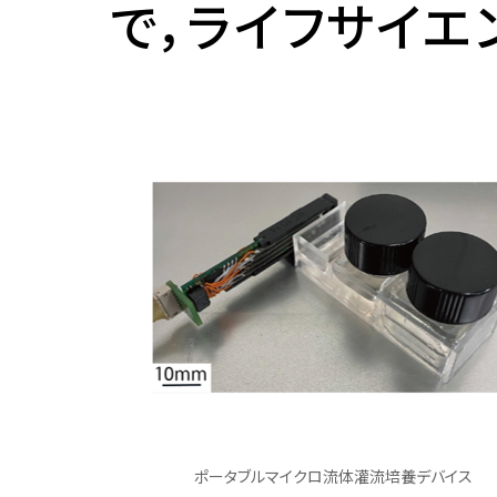
で，ライフサイエ
長期ビジョン（Centennial
ー
ブック
SIT Action）
各種届出用紙
海外協定校情報・留学体
物質化学課程
推進プロジェクト
メディアコース
学部・研究科のFD活動
等
大学ランキング
在学生向け証明書
環境・物質工学コース
グローバル教育
データサイエンスコース
評価
留学時の注意
学長室
化学・生命工学コース
機械・電気課程
文部科学省等採択プログ
教職員の海外派遣実績
役職者一覧
データ・統計資料
研究上の倫理・安全
電気電子工学課程
機械・電気コース
社会貢献・地域連携
歴史・沿革
電気・ロボット工学コース
建築・環境課程
大学間連携
データ・統計資料
研究倫理
各種方針
先端電子工学コース
建築コース
SDGsへの取り組み
海外教員の招へい
動物実験・遺伝子組換え
校歌
情報・通信工学課程
環境・都市コース
デジタル学修歴
生命工学研究倫理審査
歴代校長・学長
情報通信コース
生命科学課程
SGU事業総括
安全保障貿易管理
情報工学コース
生命科学コース
利益相反マネジメント
ダイバーシティ、エクイティ＆
課外活動
施設利用
土木工学課程
医工学コース
軍事・防衛を所管する機
研究に関する基本方針
インクルージョン
都市・環境コース
スポーツ工学コース
ポータブルマイクロ流体灌流培養デバイス
部活動・サークル活動
施設利用一覧