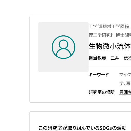
先進国際課程
数理科学課程
メッセージ
上部団体
大宮キャンパス体育施設
数理科学コース
男女共同参画推進 実績
創立100周年記念事業駅伝プ
図書館の利用
ロジェクト
工学部 機械工学課程 
国際プログラム
活動内容
PC室の利用
理工学研究科 博士課
文化会加盟団体
行動計画
地域連携・生涯学習セン
生物微小流体
体育会加盟団体
利用
シンポジウム・ワークショップ
担当教員 二井 信
文化系サークル
SITアスレチックジム（豊
働きやすい学びやすい環境整備
ンパス本部棟）
体育系サークル
キーワード
マイク
女性卒業生・在学生・教職員の
大宮トレーニングジム（
ネットワーク「Shiba-joプラチ
ャンパス 第2体育館2階）
学園祭（大宮祭・芝浦祭）
学、再
ナネットワーク」
研究室の場所
豊洲キ
体育館（豊洲キャンパス
関連リンク
棟）
国立科学博物館・美術館
用
学校法人
この研究室が取り組んでいるSDGsの活動