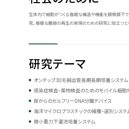
歴代理事長
生体内で細胞がつくる複雑な構造や機能を顕微鏡下で
コンプライアンス
併設校・関連組織
究、複雑な臓器の再生の実現のための研究に役立つと
監査体制
併設校・関連組織につい
全品検収の導入
附属中学高等学校
教職員行動規範
柏中学高等学校
研究テーマ
教員倫理綱領
しばうら鉄道工学ギャラ
個人情報保護
オンチップ3D毛細血管長期長期培養システム
ハラスメント防止
感染症検査・薬物検査のためのモバイル細胞
動物実験・遺伝子組換え実験
尿からのセルフリーDNA分離デバイス
に関する取り組み
海洋マイクロプラスチックの捕獲・選別システ
生命工学研究倫理審査に関す
る取り組み
微小重力下灌流培養システム