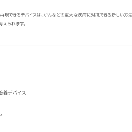
再現できるデバイスは、がんなどの重大な疾病に対抗できる新しい方
採用情報
考えられます。
て
採用一覧
ライフイベント時の働きやすさ
へ
芝浦工大で働くということ
リー
培養デバイス
ム