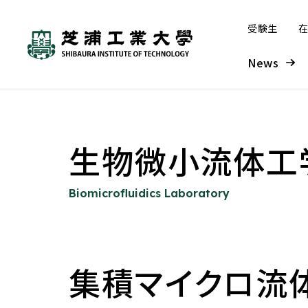
受験生
在
News
芝浦工業大学とは
学部・大学院
研究・産学連携
グローバル
入学案内
学生生活・キャリア支援
生物微小流体工
工学部
本学の研究について
本学の取り組み
入学者受け入れの方針—ア
システム理工学部
研究組織
海外派遣プログラム
学部入試
大学概要
学生生活
Biomicrofluidics Laboratory
ドミッション・ポリシー
（オンライン含む）
工学部 概要
研究ビジョン
学長メッセージ
システム理工学部 概要
SIT総合研究所
入試情報サイト
大学について
学年暦
大学の取り組み
窓口案内
入学者受け入れの方針—アド
海外派遣プログラム概要
機械工学課程
研究戦略（芝浦gERC）
グローバル化の歩み
情報課程
外部点検・評価
募集要項
ミッション・ポリシー
集積マイクロ流
建学の精神／理念・目的／3つ
学年暦
教育改革の取り組み
窓口案内
プログラム紹介
基幹機械コース
実績
IoTコース
成果報告書
入学手続
の方針
教育イノベーション推進
こんなときどうする
留学時に利用できる奨学
先進機械コース
海外協定締結校
ソフトウェアコース
大学案内・入試ガイド デ