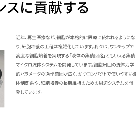
ンスに貢献する
being(BIW) コンソーシアム
【大学院】募集要項
ベイエリア・オープンイノベーシ
学位授与状況——卒業・修了
履修登録
広報誌「広報芝浦」
験談
短期プログラム
ョン・センター（BOICE）
者数
特別教育・研究報告
合格発表
授業
メールマガジン しばうら通信
留学生の声
地域共創活動
教員数
入学手続
試験・成績
大学グッズ
ラム
近年、再生医療など、細胞が本格的に医療に使われるようにな
学籍の異動
しばうら人（卒業生紹介）
研究支援制度・体制
り、細胞培養の工程は複雑化しています。我々は、ワンチップで
学外単位認定
公式SNS
高度な細胞培養を実現する「液体の集積回路」ともいえる集積
テクノプラザ
マイクロ流体システムを開発しています。細胞周囲の流体力学
安全の手引き
バーチャル背景画像
実験
外部研究費申請支援
的パラメータの操作範囲が広く、かつコンパクトで使いやすい
e-learning「スーパー英語」
SIT DIALOGUE
体制御系や、細胞培養の長期維持のための周辺システムを開
PI人件費制度
学習サポート室予定表
大学公式マスコットキャラクタ
発しています。
ー「テクしばくん」
創発研究フェロー称号付与制
度
Shibaサポ―芝浦学生サポー
トデスク―
高校化学グランドコンテスト
芝浦工業大学が雇用する特別
研究員-PD 等についての育成
関との
方針