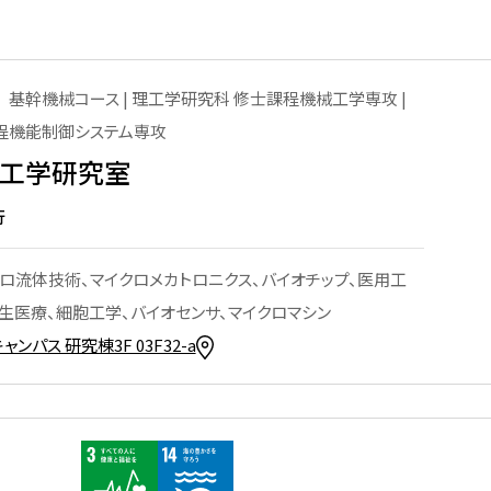
芝浦工業大学のNanoTerasu
利用事例
基幹機械コース | 理工学研究科 修士課程機械工学専攻 |
程機能制御システム専攻
ターの
工学研究室
行
洲キャ
ロ流体技術、マイクロメカトロニクス、バイオチップ、医用工
大宮キ
生医療、細胞工学、バイオセンサ、マイクロマシン
ャンパス 研究棟3F 03F32-a
本部
の利