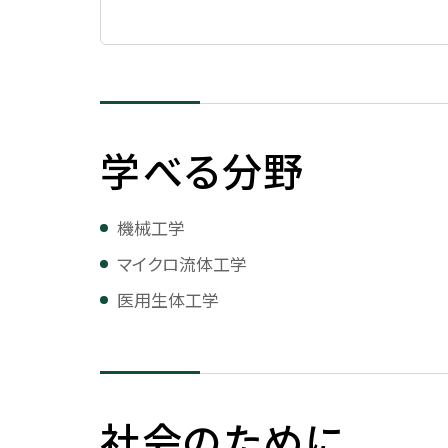
キャリア支援
法人紹介
予算・決算
学校法人について
2025年度予算概要
キャリアサポート
公務員を目指す
創立者 有元史郎
2024年度予算概要
キャリアサポート
公務員を目指す
学べる分野
理事長挨拶・プロフィール
2023年度予算概要
個別相談（面談）
法人組織
2022年度予算概要
国内インターンシップ
機械工学
法人役員等一覧
予算・決算データ
マイクロ流体工学
海外インターンシップ
沿革
学校法人会計基準につい
医用生体工学
インターンシップ参加レポート
校史編纂
法人校章
基本規定（寄附行為）
社会のために
役員等の報酬に関する内規