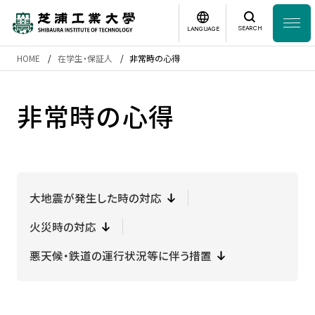
SEARCH
LANGUAGE
HOME
在学生・保証人
非常時の心得
News
日本語
English
非常時の心得
芝浦工業大学とは
学部・大学院
大地震が発生した時の対応
研究・産学連携
火災時の対応
グローバル
悪天候・鉄道の運行状況等に伴う措置
入学案内