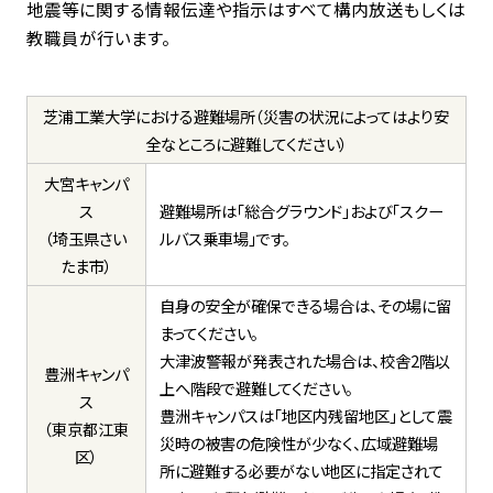
地震等に関する情報伝達や指示はすべて構内放送もしくは
教職員が行います。
芝浦工業大学における避難場所（災害の状況によってはより安
全なところに避難してください）
大宮キャンパ
ス
避難場所は「総合グラウンド」および「スクー
（埼玉県さい
ルバス乗車場」です。
たま市）
自身の安全が確保できる場合は、その場に留
まってください。
大津波警報が発表された場合は、校舎
2
階以
豊洲キャンパ
上へ階段で避難してください。
ス
豊洲キャンパスは「地区内残留地区」として震
（東京都江東
災時の被害の危険性が少なく、広域避難場
区）
所に避難する必要がない地区に指定されて