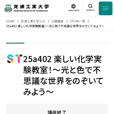
SEARCH
LANGUAGE
HOME
芝浦工業大学とは
公開講座
STEAM一覧
News
25a402 楽しい化学実験教室！～光と色で不思議な世界をのぞいてみよう～
日本語
English
芝浦工業大学とは
25a402 楽しい化学実
学部・大学院
験教室！～光と色で不
研究・産学連携
思議な世界をのぞいて
グローバル
みよう～
入学案内
講座終了