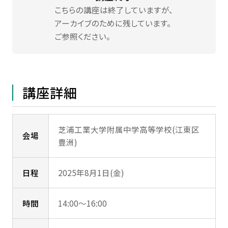
学生生活・
キャリア支援
こちらの講座は終了していますが、
アーカイブのために残しています。
ご参照ください。
受験生
在学生・保証人
卒業生
企業・研究者
講座詳細
一般
芝浦工業大学附属中学高等学校(江東区
会場
豊洲)
日程
2025年8月1日(金)
時間
14:00～16:00