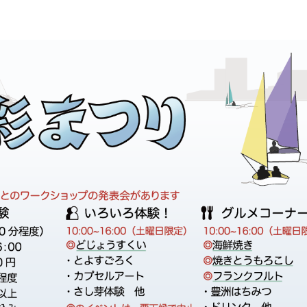
being(BIW) コンソーシアム
【大学院】募集要項
ベイエリア・オープンイノベーシ
学位授与状況——卒業・修了
履修登録
広報誌「広報芝浦」
験談
短期プログラム
ョン・センター（BOICE）
者数
特別教育・研究報告
合格発表
授業
メールマガジン しばうら通信
留学生の声
地域共創活動
教員数
入学手続
試験・成績
大学グッズ
ラム
学籍の異動
しばうら人（卒業生紹介）
研究支援制度・体制
学外単位認定
公式SNS
テクノプラザ
安全の手引き
バーチャル背景画像
実験
外部研究費申請支援
e-learning「スーパー英語」
SIT DIALOGUE
PI人件費制度
学習サポート室予定表
大学公式マスコットキャラクタ
ー「テクしばくん」
創発研究フェロー称号付与制
度
Shibaサポ―芝浦学生サポー
トデスク―
高校化学グランドコンテスト
芝浦工業大学が雇用する特別
研究員-PD 等についての育成
関との
方針