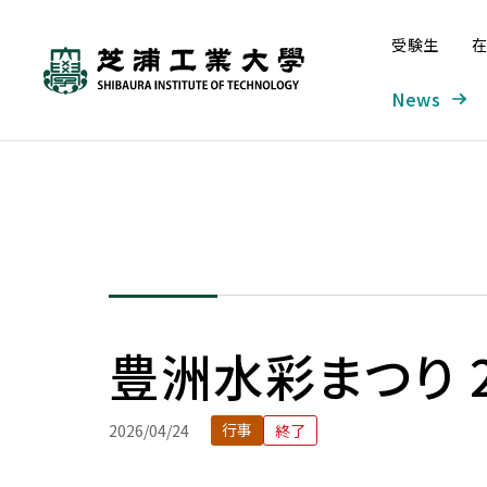
受験生
在
News
芝浦工業大学とは
学部・大学院
研究・産学連携
グローバル
入学案内
学生生活・キャリア支援
工学部
本学の研究について
本学の取り組み
入学者受け入れの方針—ア
システム理工学部
研究組織
海外派遣プログラム
学部入試
大学概要
学生生活
ドミッション・ポリシー
（オンライン含む）
豊洲水彩まつり 2
工学部 概要
研究ビジョン
学長メッセージ
システム理工学部 概要
SIT総合研究所
入試情報サイト
大学について
学年暦
大学の取り組み
窓口案内
入学者受け入れの方針—アド
海外派遣プログラム概要
機械工学課程
研究戦略（芝浦gERC）
グローバル化の歩み
情報課程
外部点検・評価
募集要項
ミッション・ポリシー
建学の精神／理念・目的／3つ
学年暦
教育改革の取り組み
窓口案内
行事
2026/04/24
終了
プログラム紹介
基幹機械コース
実績
IoTコース
成果報告書
入学手続
の方針
教育イノベーション推進
こんなときどうする
留学時に利用できる奨学
先進機械コース
海外協定締結校
ソフトウェアコース
大学案内・入試ガイド デ