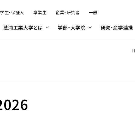
学生・保証人
卒業生
企業・研究者
一般
芝浦工業大学とは
学部・大学院
研究・産学連携
H
デザイン工学部
研究活動
学内プログラム
大学院入試
建築学部
産学連携・知的財産
受入プログラム
科目等履修生・研究生
（オンライン含む）
（オンライン含む）
026
デザイン工学部 概要
SIT Lab — 芝浦工業大学の先
大学院理工学研究科の受験を
建築学部 概要
芝浦工大のめざす産学官連携
科目等履修生・研究生（募集概
情報公表
学修
大学広報
学費・奨学金
端研究
考えている方へ
要）
学内プログラム概要
留学生受入プログラム概要
社会情報システムコース
建築学科
複合領域産学官民連携推進本
アーバン・エコ・モビリティ研究
学費・奨学金
部
情報公表
学則
大学広報について
学費
プログラム紹介
学位取得プログラム
拠点の形成
UXコース
入試スケジュール
本学との連携をお考えの方へ
センタ
学生数・収容定員数・入学者数
学修の手引
コメンテーターガイド
奨学金
金
非学位取得プログラム
Bio-Intelligence for well-
ジタル
プロダクトコース