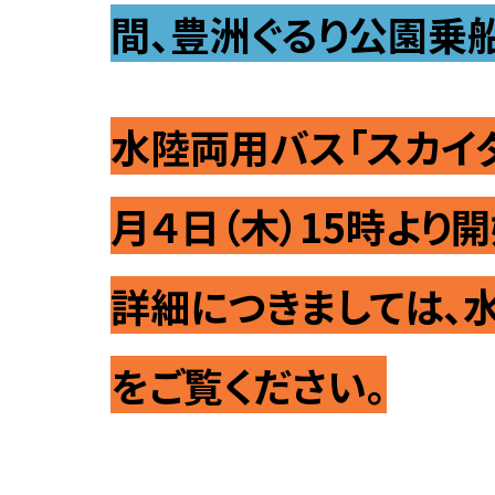
間、豊洲ぐるり公園乗
歴代理事長
コンプライアンス
併設校・関連組織
監査体制
併設校・関連組織につい
水陸両用バス「スカイ
全品検収の導入
附属中学高等学校
教職員行動規範
柏中学高等学校
月４日（木）15時より
教員倫理綱領
しばうら鉄道工学ギャラ
詳細につきましては、
個人情報保護
ハラスメント防止
をご覧ください。
動物実験・遺伝子組換え実験
に関する取り組み
生命工学研究倫理審査に関す
る取り組み