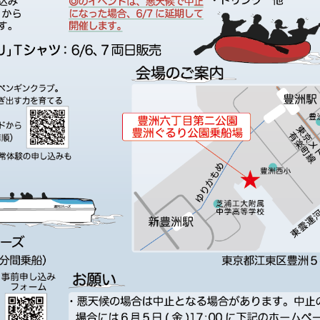
芝浦工業大学のNanoTerasu
利用事例
ターの
洲キャ
大宮キ
本部
の利