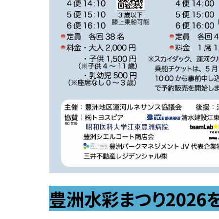
キャリア支援
法人紹介
予算・決算
学校法人について
2025年度予算概要
キャリアサポート
公務員を目指す
創立者 有元史郎
2024年度予算概要
キャリアサポート
公務員を目指す
理事長挨拶・プロフィール
2023年度予算概要
個別相談（面談）
法人組織
2022年度予算概要
国内インターンシップ
法人役員等一覧
予算・決算データ
海外インターンシップ
沿革
学校法人会計基準につい
インターンシップ参加レポート
校史編纂
法人校章
豊洲水彩まつり2026を
基本規定（寄附行為）
役員等の報酬に関する内規