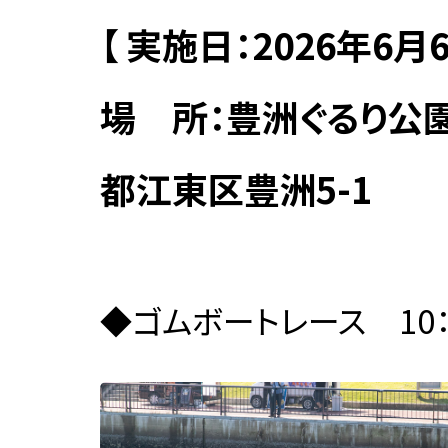
芝浦工業大学任期制教員に関
して
【 実施日：2026年6月6
ソーシャルメディアポリシー
場 所：豊洲ぐるり公
公益通報・相談窓口
都江東区豊洲5-1
公開講座
公開講座
オープンカレッジ
◆ゴムボートレース 10：
STEAM
特別講座