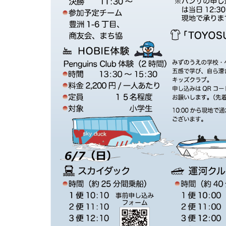
先進国際課程
数理科学課程
メッセージ
上部団体
大宮キャンパス体育施設
数理科学コース
男女共同参画推進 実績
創立100周年記念事業駅伝プ
図書館の利用
ロジェクト
国際プログラム
活動内容
PC室の利用
文化会加盟団体
行動計画
地域連携・生涯学習セン
体育会加盟団体
利用
シンポジウム・ワークショップ
文化系サークル
SITアスレチックジム（豊
働きやすい学びやすい環境整備
ンパス本部棟）
体育系サークル
女性卒業生・在学生・教職員の
大宮トレーニングジム（
ネットワーク「Shiba-joプラチ
ャンパス 第2体育館2階）
学園祭（大宮祭・芝浦祭）
ナネットワーク」
体育館（豊洲キャンパス
関連リンク
棟）
国立科学博物館・美術館
用
学校法人