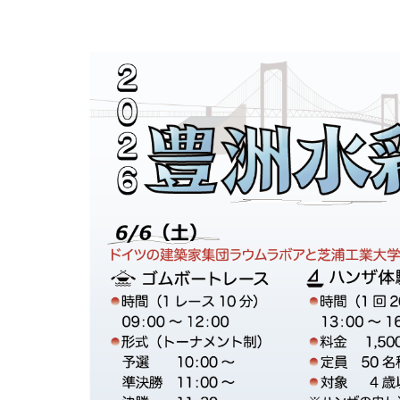
長期ビジョン（Centennial
ー
ブック
SIT Action）
各種届出用紙
海外協定校情報・留学体
物質化学課程
推進プロジェクト
メディアコース
学部・研究科のFD活動
等
大学ランキング
在学生向け証明書
環境・物質工学コース
グローバル教育
データサイエンスコース
評価
留学時の注意
学長室
化学・生命工学コース
機械・電気課程
文部科学省等採択プログ
教職員の海外派遣実績
役職者一覧
データ・統計資料
研究上の倫理・安全
電気電子工学課程
機械・電気コース
社会貢献・地域連携
歴史・沿革
電気・ロボット工学コース
建築・環境課程
大学間連携
データ・統計資料
研究倫理
各種方針
先端電子工学コース
建築コース
SDGsへの取り組み
海外教員の招へい
動物実験・遺伝子組換え
校歌
情報・通信工学課程
環境・都市コース
デジタル学修歴
生命工学研究倫理審査
歴代校長・学長
情報通信コース
生命科学課程
SGU事業総括
安全保障貿易管理
情報工学コース
生命科学コース
利益相反マネジメント
ダイバーシティ、エクイティ＆
課外活動
施設利用
土木工学課程
医工学コース
軍事・防衛を所管する機
研究に関する基本方針
インクルージョン
都市・環境コース
スポーツ工学コース
部活動・サークル活動
施設利用一覧