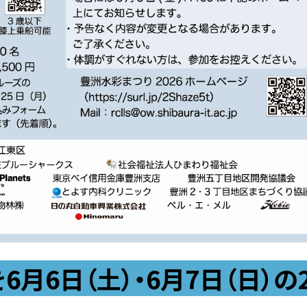
事業計画・報告
中長期計画
事業計画・報告
中長期計画
教員を目指す
採用ご担当者の方へ
教育職員免許について
採用ご担当者の方へ
教職に必要な単位数
求人・企業説明会のお申し込み
年間計画
インターンシップのご依頼
教職体験談
就職担当教員一覧
て
都道府県別卒業予定学生数
企業様向け大学案内
6月6日（土）・6月7日（日）の