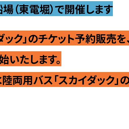
船場（東電堀）で開催します
採用情報
て
採用一覧
ダック」のチケット予約販売を
ライフイベント時の働きやすさ
へ
開始いたします。
芝浦工大で働くということ
リー
水陸両用バス「スカイダック」