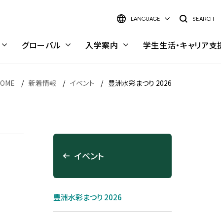
LANGUAGE
SEARCH
グローバル
入学案内
学生生活・
キャリア支
OME
新着情報
イベント
豊洲水彩まつり 2026
日本語
English
大学院 理工学研究科
研究室検索
イベント
理工学研究科 概要
研究室検索インデックス
キャンパス・施設
キャンパスライフ
電気電子情報工学専攻
キーワードから探す
豊洲キャンパス
キャンパスライフ
豊洲水彩まつり 2026
材料工学専攻
学部・学科から探す
大宮キャンパス
学内で働く—スチューデント・
応用化学専攻
研究イメージから探す