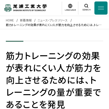
SEARCH
LANGUAGE
HOME
新着情報
ニュース・プレスリリース
News
筋力トレーニングの効果が表れにくい人が筋力を向上させるためには、トレー
日本語
English
ニングの量が重要であることを発見
芝浦工業大学とは
筋力トレーニングの効果
学部・大学院
が表れにくい人が筋力を
研究・産学連携
向上させるためには、ト
グローバル
レーニングの量が重要で
入学案内
あることを発見