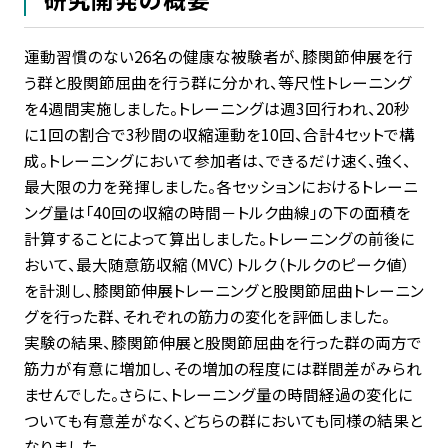
運動習慣のない26名の健康な被験者が、膝関節伸展を行
う群と股関節屈曲を行う群に分かれ、等尺性トレーニング
を4週間実施しました。トレーニングは週3回行われ、20秒
に1回の割合で3秒間の収縮運動を10回、合計4セットで構
成。トレーニングにおいて参加者は、できるだけ速く、強く、
最大限の力を発揮しました。各セッションにおけるトレーニ
ング量は「40回の収縮の時間－トルク曲線」の下の面積を
計算することによって算出しました。トレーニングの前後に
おいて、最大随意筋収縮（MVC）トルク（トルクのピーク値）
を計測し、膝関節伸展トレーニングと股関節屈曲トレーニン
グを行った群、それぞれの筋力の変化を評価しました。
実験の結果、膝関節伸展と股関節屈曲を行った群の両方で
筋力が有意に増加し、その増加の程度には群間差がみられ
ませんでした。さらに、トレーニング量の時間経過の変化に
ついても有意差がなく、どちらの群においても同様の結果と
なりました。