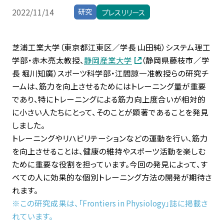
学生生活・
キャリア支援
研究
2022/11/14
プレスリリース
受験生
在学生・保証人
芝浦工業大学（東京都江東区／学長 山田純）システム理工
学部・赤木亮太教授、
静岡産業大学
（静岡県藤枝市／学
長 堀川知廣）スポーツ科学部・江間諒一准教授らの研究チ
卒業生
企業・研究者
ームは、筋力を向上させるためにはトレーニング量が重要
であり、特にトレーニングによる筋力向上度合いが相対的
一般
に小さい人たちにとって、そのことが顕著であることを発見
しました。
トレーニングやリハビリテーションなどの運動を行い、筋力
を向上させることは、健康の維持やスポーツ活動を楽しむ
ために重要な役割を担っています。今回の発見によって、す
べての人に効果的な個別トレーニング方法の開発が期待さ
れます。
※この研究成果は、「Frontiers in Physiology」誌に掲載さ
れています。