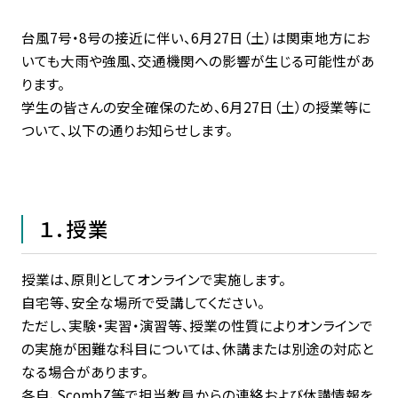
学生生活・
キャリア支援
台風7号・8号の接近に伴い、6月27日（土）は関東地方にお
いても大雨や強風、交通機関への影響が生じる可能性があ
受験生
在学生・保証人
ります。
学生の皆さんの安全確保のため、6月27日（土）の授業等に
ついて、以下の通りお知らせします。
卒業生
企業・研究者
一般
１．授業
授業は、原則としてオンラインで実施します。
自宅等、安全な場所で受講してください。
ただし、実験・実習・演習等、授業の性質によりオンラインで
の実施が困難な科目については、休講または別途の対応と
なる場合があります。
各自、ScombZ等で担当教員からの連絡および休講情報を