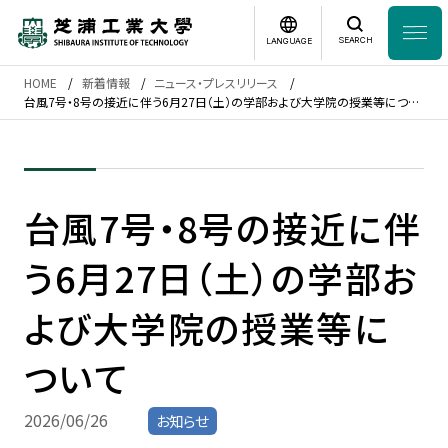
SEARCH
LANGUAGE
HOME
新着情報
ニュース・プレスリリース
News
台風7号・8号の接近に伴う6月27日（土）の学部および大学院の授業等につい
日本語
English
て
芝浦工業大学とは
台風7号・8号の接近に伴
学部・大学院
う6月27日（土）の学部お
研究・産学連携
よび大学院の授業等に
グローバル
ついて
入学案内
2026/06/26
お知らせ