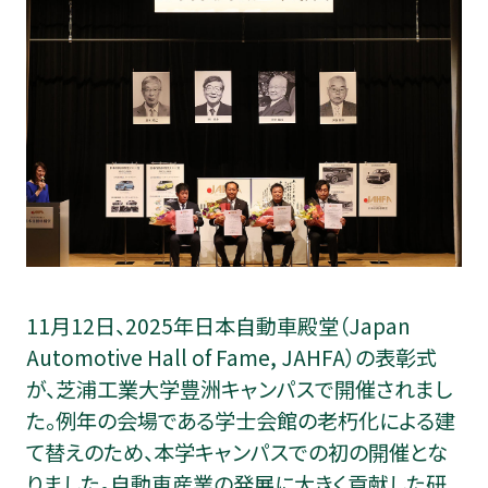
学生生活・
キャリア支援
受験生
在学生・保証人
卒業生
企業・研究者
一般
11月12日、2025年日本自動車殿堂（Japan
Automotive Hall of Fame, JAHFA）の表彰式
が、芝浦工業大学豊洲キャンパスで開催されまし
た。例年の会場である学士会館の老朽化による建
て替えのため、本学キャンパスでの初の開催とな
りました。自動車産業の発展に大きく貢献した研