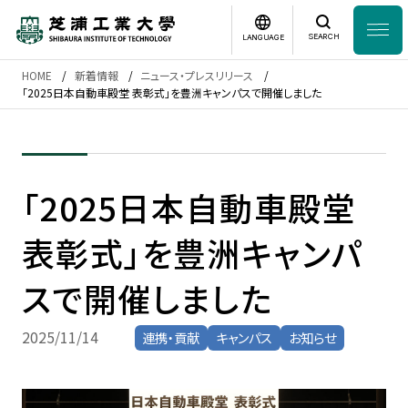
SEARCH
LANGUAGE
HOME
新着情報
ニュース・プレスリリース
News
「2025日本自動車殿堂 表彰式」を豊洲キャンパスで開催しました
日本語
English
芝浦工業大学とは
「2025日本自動車殿堂
学部・大学院
表彰式」を豊洲キャンパ
研究・産学連携
スで開催しました
グローバル
2025/11/14
連携・貢献
キャンパス
お知らせ
入学案内