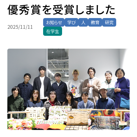
優秀賞を受賞しました
学生生活・
キャリア支援
お知らせ
学び
人
教育
研究
2025/11/11
受験生
在学生・保証人
在学生
卒業生
企業・研究者
一般