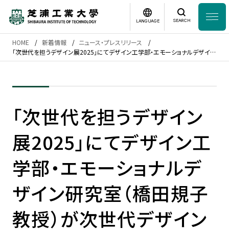
SEARCH
LANGUAGE
HOME
新着情報
ニュース・プレスリリース
News
「次世代を担うデザイン展2025」にてデザイン工学部・エモーショナルデザイン
日本語
English
研究室（橋田規子教授）が次世代デザイン優秀賞を受賞しました
芝浦工業大学とは
「次世代を担うデザイン
学部・大学院
展2025」にてデザイン工
研究・産学連携
学部・エモーショナルデ
グローバル
ザイン研究室（橋田規子
入学案内
教授）が次世代デザイン