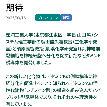
期待
学生生活・
キャリア支援
研究
2025/09/16
プレスリリース
受験生
在学生・保証人
芝浦工業大学（東京都江東区／学長 山田 純）シ
卒業生
企業・研究者
ステム理工学部の廣田佳久准教授（生化学研究
室）と須原義智教授（創薬化学研究室）は、神経前
一般
駆細胞を神経細胞へ分化を促す新たなビタミンK
誘導体を開発しました。
この新しい化合物は、ビタミンKの側鎖構造に神
経分化を促進することで知られるビタミンAの活
性代謝物「レチノイン酸」の構造を組み込んだハイ
ブリット型誘導体であり、それぞれの生理活性を
有しています。