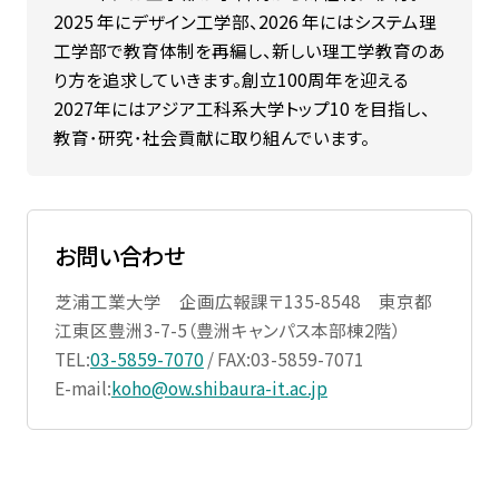
2025 年にデザイン⼯学部、2026 年にはシステム理
⼯学部で教育体制を再編し、新しい理⼯学教育のあ
り⽅を追求していきます。創⽴100周年を迎える
2027年にはアジア⼯科系⼤学トップ10 を⽬指し、
教育･研究･社会貢献に取り組んでいます。
お問い合わせ
芝浦工業大学 企画広報課〒135-8548 東京都
江東区豊洲3-7-5（豊洲キャンパス本部棟2階）
TEL:
03-5859-7070
/ FAX:03-5859-7071
E-mail:
koho@ow.shibaura-it.ac.jp