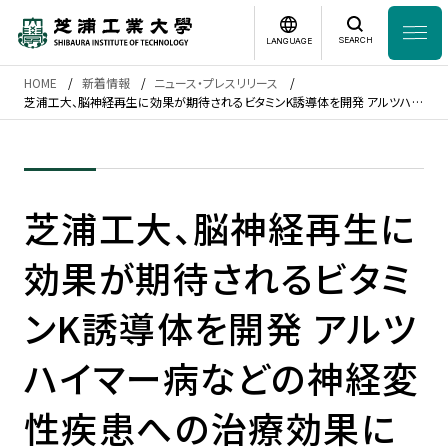
SEARCH
LANGUAGE
HOME
新着情報
ニュース・プレスリリース
News
芝浦工大、脳神経再生に効果が期待されるビタミンK誘導体を開発 アルツハイ
日本語
English
マー病などの神経変性疾患への治療効果に期待
芝浦工業大学とは
芝浦工大、脳神経再生に
学部・大学院
効果が期待されるビタミ
研究・産学連携
ンK誘導体を開発 アルツ
グローバル
ハイマー病などの神経変
入学案内
性疾患への治療効果に