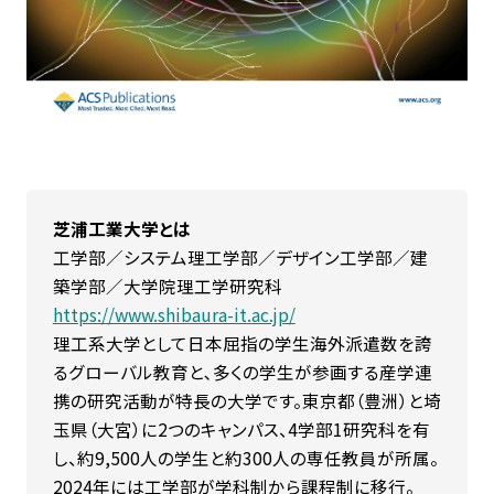
芝浦⼯業⼤学とは
⼯学部／システム理⼯学部／デザイン⼯学部／建
築学部／⼤学院理⼯学研究科
https://www.shibaura-it.ac.jp/
理⼯系⼤学として⽇本屈指の学⽣海外派遣数を誇
るグローバル教育と､多くの学⽣が参画する産学連
携の研究活動が特⻑の⼤学です。東京都（豊洲）と埼
⽟県（⼤宮）に2つのキャンパス、4学部1研究科を有
し、約9,500⼈の学⽣と約300⼈の専任教員が所属。
2024年には⼯学部が学科制から課程制に移⾏。