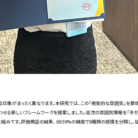
事業計画・報告
中長期計画
事業計画・報告
中長期計画
教員を目指す
採用ご担当者の方へ
教育職員免許について
採用ご担当者の方へ
教職に必要な単位数
求人・企業説明会のお申し込み
年間計画
インターンシップのご依頼
教職体験談
就職担当教員一覧
て
都道府県別卒業予定学生数
印象がまったく異なります。本研究では、この「視覚的な雰囲気」を数
企業様向け大学案内
せる新しいフレームワークを提案しました。低次の雰囲気情報を「手が
みです。評価検証の結果、 69.59%の精度で8種類の感情を分類し、