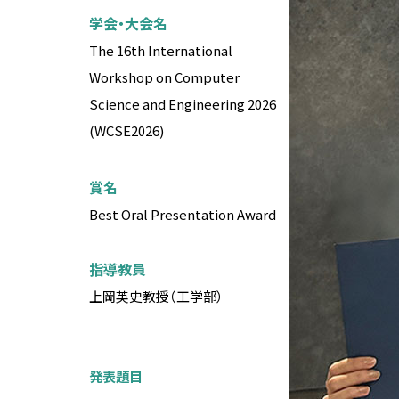
先進国際課程
数理科学課程
メッセージ
学会・大会名
上部団体
大宮キャンパス体育施設
The 16th International
数理科学コース
男女共同参画推進 実績
創立100周年記念事業駅伝プ
図書館の利用
Workshop on Computer
ロジェクト
国際プログラム
活動内容
PC室の利用
Science and Engineering 2026
文化会加盟団体
行動計画
(WCSE2026)
地域連携・生涯学習セン
体育会加盟団体
利用
シンポジウム・ワークショップ
文化系サークル
SITアスレチックジム（豊
賞名
働きやすい学びやすい環境整備
ンパス本部棟）
Best Oral Presentation Award
体育系サークル
女性卒業生・在学生・教職員の
大宮トレーニングジム（
ネットワーク「Shiba-joプラチ
ャンパス 第2体育館2階）
学園祭（大宮祭・芝浦祭）
ナネットワーク」
指導教員
体育館（豊洲キャンパス
関連リンク
上岡英史教授（工学部）
棟）
国立科学博物館・美術館
用
学校法人
発表題目