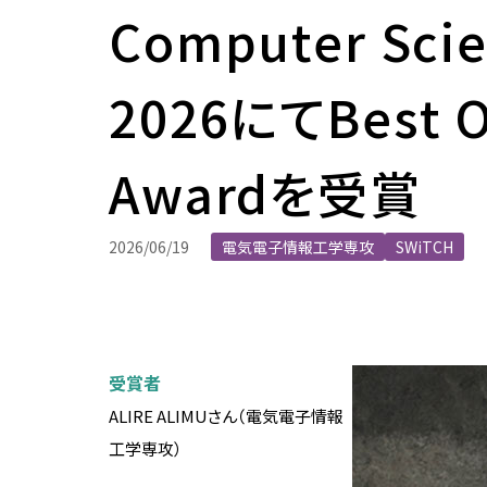
長期ビジョン（Centennial
ー
Computer Scie
ブック
SIT Action）
各種届出用紙
海外協定校情報・留学体
物質化学課程
推進プロジェクト
メディアコース
学部・研究科のFD活動
等
大学ランキング
在学生向け証明書
環境・物質工学コース
グローバル教育
データサイエンスコース
評価
2026にてBest Or
留学時の注意
学長室
化学・生命工学コース
機械・電気課程
文部科学省等採択プログ
教職員の海外派遣実績
役職者一覧
データ・統計資料
研究上の倫理・安全
電気電子工学課程
Awardを受賞
機械・電気コース
社会貢献・地域連携
歴史・沿革
電気・ロボット工学コース
建築・環境課程
大学間連携
データ・統計資料
研究倫理
各種方針
2026/06/19
電気電子情報工学専攻
SWiTCH
先端電子工学コース
建築コース
SDGsへの取り組み
海外教員の招へい
動物実験・遺伝子組換え
校歌
情報・通信工学課程
環境・都市コース
デジタル学修歴
生命工学研究倫理審査
歴代校長・学長
情報通信コース
生命科学課程
SGU事業総括
安全保障貿易管理
情報工学コース
生命科学コース
受賞者
利益相反マネジメント
ALIRE ALIMUさん（電気電子情報
ダイバーシティ、エクイティ＆
課外活動
施設利用
土木工学課程
医工学コース
軍事・防衛を所管する機
工学専攻）
研究に関する基本方針
インクルージョン
都市・環境コース
スポーツ工学コース
部活動・サークル活動
施設利用一覧