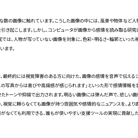
採用情報
大な数の画像に触れています。こうした画像の中には、風景や物体など人
を引き起こします。しかし、コンピュータが画像から感情を読み取る研究
て
採用一覧
では、人物が写っていない画像を対象に、色彩・明るさ・輪郭といった
ライフイベント時の働きやすさ
います。
へ
芝浦工大で働くということ
リー
せ、最終的には視覚障害のある方に向けた、画像の感情を音声で伝える
この写真からは喜びや高揚感が感じられます」といった形で感情情報を
せたトーンや抑揚で出力されます。明るい画像には弾んだ声で、悲しい画
り、視覚に頼らなくても画像が持つ雰囲気や感情的なニュアンスを、より
器がなくても利用できる、誰もが使いやすい支援ツールの実現に貢献し