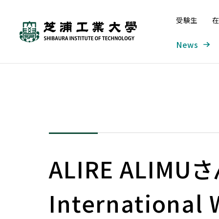
受験生
在
News
芝浦工業大学とは
学部・大学院
研究・産学連携
グローバル
入学案内
学生生活・キャリア支援
工学部
本学の研究について
本学の取り組み
入学者受け入れの方針—ア
システム理工学部
研究組織
海外派遣プログラム
学部入試
大学概要
学生生活
ドミッション・ポリシー
（オンライン含む）
ALIRE ALIMUさ
工学部 概要
研究ビジョン
学長メッセージ
システム理工学部 概要
SIT総合研究所
入試情報サイト
大学について
学年暦
大学の取り組み
窓口案内
入学者受け入れの方針—アド
海外派遣プログラム概要
機械工学課程
研究戦略（芝浦gERC）
グローバル化の歩み
情報課程
外部点検・評価
募集要項
ミッション・ポリシー
International
建学の精神／理念・目的／3つ
学年暦
教育改革の取り組み
窓口案内
プログラム紹介
基幹機械コース
実績
IoTコース
成果報告書
入学手続
の方針
教育イノベーション推進
こんなときどうする
留学時に利用できる奨学
先進機械コース
海外協定締結校
ソフトウェアコース
大学案内・入試ガイド デ