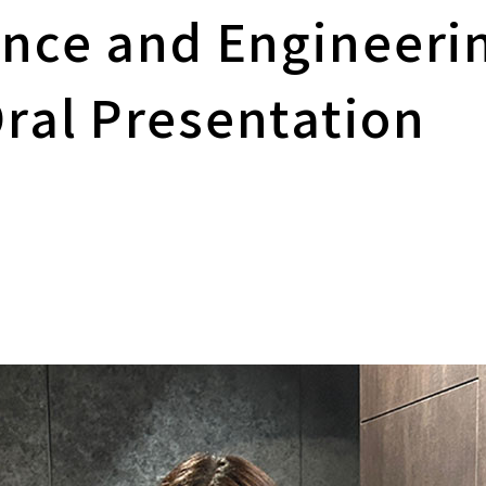
being(BIW) コンソーシアム
nce and Engineeri
【大学院】募集要項
ベイエリア・オープンイノベーシ
学位授与状況——卒業・修了
履修登録
広報誌「広報芝浦」
験談
短期プログラム
ョン・センター（BOICE）
者数
特別教育・研究報告
合格発表
授業
メールマガジン しばうら通信
留学生の声
地域共創活動
教員数
al Presentation
入学手続
試験・成績
大学グッズ
ラム
学籍の異動
しばうら人（卒業生紹介）
研究支援制度・体制
学外単位認定
公式SNS
テクノプラザ
安全の手引き
バーチャル背景画像
実験
外部研究費申請支援
e-learning「スーパー英語」
SIT DIALOGUE
PI人件費制度
学習サポート室予定表
大学公式マスコットキャラクタ
ー「テクしばくん」
創発研究フェロー称号付与制
度
Shibaサポ―芝浦学生サポー
トデスク―
高校化学グランドコンテスト
芝浦工業大学が雇用する特別
研究員-PD 等についての育成
関との
方針