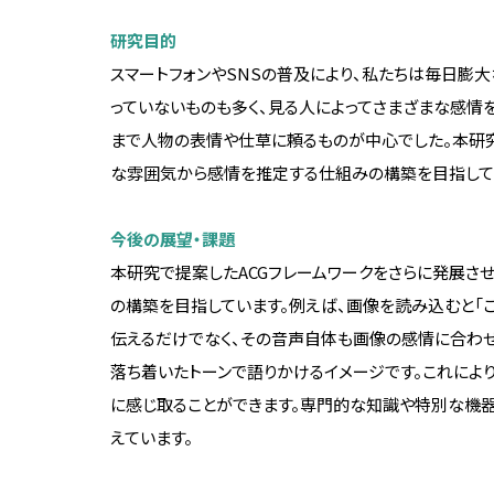
歴代理事長
研究目的
コンプライアンス
併設校・関連組織
スマートフォンやSNSの普及により、私たちは毎日膨
っていないものも多く、見る人によってさまざまな感情
監査体制
併設校・関連組織につい
まで人物の表情や仕草に頼るものが中心でした。本研究
全品検収の導入
附属中学高等学校
な雰囲気から感情を推定する仕組みの構築を目指して
教職員行動規範
柏中学高等学校
今後の展望・課題
教員倫理綱領
しばうら鉄道工学ギャラ
本研究で提案したACGフレームワークをさらに発展さ
個人情報保護
の構築を目指しています。例えば、画像を読み込むと「
ハラスメント防止
伝えるだけでなく、その音声自体も画像の感情に合わ
落ち着いたトーンで語りかけるイメージです。これによ
動物実験・遺伝子組換え実験
に関する取り組み
に感じ取ることができます。専門的な知識や特別な機
えています。
生命工学研究倫理審査に関す
る取り組み