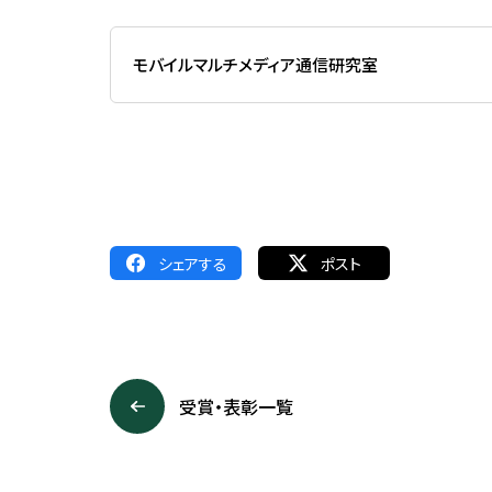
芝浦工業大学任期制教員に関
して
モバイルマルチメディア通信研究室
ソーシャルメディアポリシー
公益通報・相談窓口
公開講座
シェアする
ポスト
公開講座
オープンカレッジ
STEAM
受賞・表彰一覧
特別講座