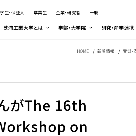
学生・保証人
卒業生
企業・研究者
一般
芝浦工業大学とは
学部・大学院
研究・産学連携
HOME
新着情報
受賞・
デザイン工学部
研究活動
学内プログラム
大学院入試
建築学部
産学連携・知的財産
受入プログラム
科目等履修生・研究生
（オンライン含む）
（オンライン含む）
んがThe 16th
デザイン工学部 概要
SIT Lab — 芝浦工業大学の先
大学院理工学研究科の受験を
建築学部 概要
芝浦工大のめざす産学官連携
科目等履修生・研究生（募集概
情報公表
学修
大学広報
学費・奨学金
端研究
考えている方へ
要）
学内プログラム概要
留学生受入プログラム概要
社会情報システムコース
建築学科
複合領域産学官民連携推進本
アーバン・エコ・モビリティ研究
学費・奨学金
部
 Workshop on
情報公表
学則
大学広報について
学費
プログラム紹介
学位取得プログラム
拠点の形成
UXコース
入試スケジュール
本学との連携をお考えの方へ
センタ
学生数・収容定員数・入学者数
学修の手引
コメンテーターガイド
奨学金
金
非学位取得プログラム
Bio-Intelligence for well-
ジタル
プロダクトコース