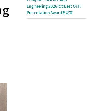
ジョブ制度
ng
大宮キャンパス再整備プロジェ
Engineering 2026にてBest Oral
機械工学専攻
SDGsから探す
クト「O-CAMP 2027」
コンプライアンス
Presentation Awardを受賞
システム理工学専攻
系統から探す
グローバル・ラーニング・コモン
ハラスメント防止
ズ（GLC）
国際理工学専攻
教員データベース
健康相談
図書館
社会基盤学専攻
芝浦工業大学学生総合保障制
テクノプラザ
度
建築学専攻
熱海セミナーハウス
学生寮（直営寮）のご紹介
地域環境システム専攻
サテライトキャンパス
学生寮（提携寮）のご紹介
機能制御システム専攻
博士論文公聴会
博士学位論文要旨