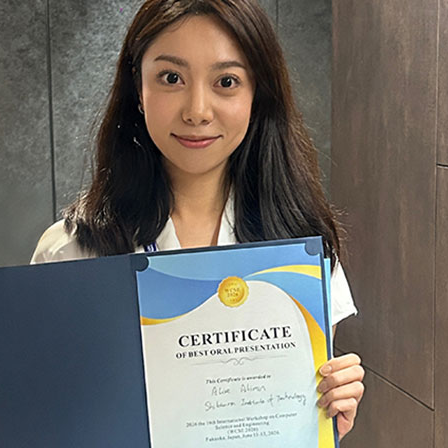
芝浦工業大学のNanoTerasu
利用事例
ターの
洲キャ
大宮キ
本部
の利