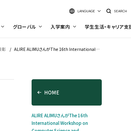
LANGUAGE
SEARCH
グローバル
入学案内
学生生活・
キャリア支
表彰
ALIRE ALIMUさんがThe 16th International
日本語
Workshop on Computer Science and
Engineering 2026にてBest Oral Presentation
English
Awardを受賞
大学院 理工学研究科
研究室検索
HOME
理工学研究科 概要
研究室検索インデックス
キャンパス・施設
キャンパスライフ
電気電子情報工学専攻
キーワードから探す
豊洲キャンパス
キャンパスライフ
ALIRE ALIMUさんがThe 16th
材料工学専攻
学部・学科から探す
International Workshop on
大宮キャンパス
学内で働く—スチューデント・
応用化学専攻
研究イメージから探す
Computer Science and