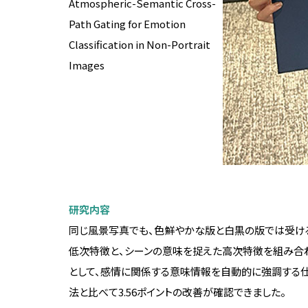
Atmospheric-Semantic Cross-
キャリア支援
法人紹介
予算・決算
Path Gating for Emotion
Classification in Non-Portrait
学校法人について
2025年度予算概要
キャリアサポート
公務員を目指す
Images
創立者 有元史郎
2024年度予算概要
キャリアサポート
公務員を目指す
理事長挨拶・プロフィール
2023年度予算概要
個別相談（面談）
法人組織
2022年度予算概要
国内インターンシップ
法人役員等一覧
予算・決算データ
海外インターンシップ
沿革
学校法人会計基準につい
インターンシップ参加レポート
研究内容
校史編纂
同じ風景写真でも、色鮮やかな版と白黒の版では受ける
法人校章
低次特徴と、シーンの意味を捉えた高次特徴を組み合わ
基本規定（寄附行為）
として、感情に関係する意味情報を自動的に強調する仕組
法と比べて3.56ポイントの改善が確認できました。
役員等の報酬に関する内規