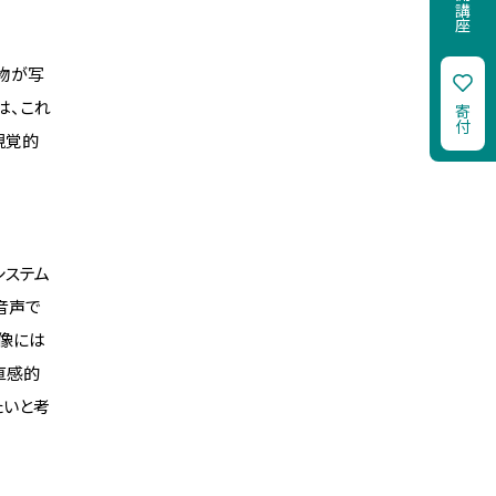
公開講座
物が写
は、これ
寄付
視覚的
システム
音声で
像には
直感的
たいと考