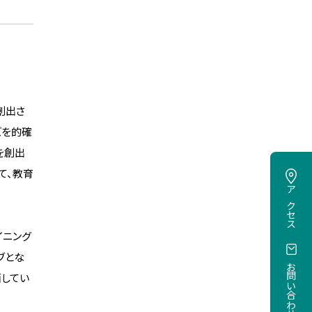
創出さ
ズを的確
を創出
て、教育
アクセス
イニング
ブとな
お問い合わせ
面してい