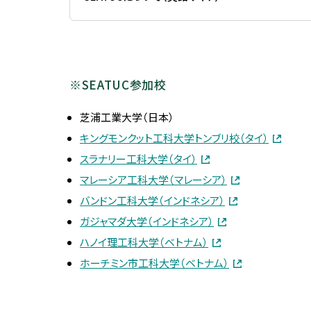
キャリア支援
法人紹介
予算・決算
学校法人について
2025年度予算概要
キャリアサポート
公務員を目指す
※SEATUC参加校
創立者 有元史郎
2024年度予算概要
キャリアサポート
公務員を目指す
理事長挨拶・プロフィール
2023年度予算概要
芝浦工業大学（日本）
個別相談（面談）
キングモンクット工科大学トンブリ校（タイ）
法人組織
2022年度予算概要
国内インターンシップ
スラナリー工科大学（タイ）
法人役員等一覧
予算・決算データ
マレーシア工科大学（マレーシア）
海外インターンシップ
沿革
学校法人会計基準につい
バンドン工科大学（インドネシア）
インターンシップ参加レポート
校史編纂
ガジャマダ大学（インドネシア）
ハノイ理工科大学（ベトナム）
法人校章
ホーチミン市工科大学（ベトナム）
基本規定（寄附行為）
役員等の報酬に関する内規