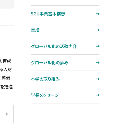
ジョブ制度
大宮キャンパス再整備プロジェ
機械工学専攻
SDGsから探す
クト「O-CAMP 2027」
コンプライアンス
SGU事業基本構想
システム理工学専攻
系統から探す
グローバル・ラーニング・コモン
ハラスメント防止
ズ（GLC）
実績
国際理工学専攻
教員データベース
健康相談
図書館
社会基盤学専攻
芝浦工業大学学生総合保障制
グローバル化の活動内容
テクノプラザ
度
建築学専攻
の育成
熱海セミナーハウス
学生寮（直営寮）のご紹介
グローバル化の歩み
地域環境システム専攻
よる人材
サテライトキャンパス
学生寮（提携寮）のご紹介
機能制御システム専攻
を整備
本学の取り組み
化を推進
博士論文公聴会
学長メッセージ
博士学位論文要旨