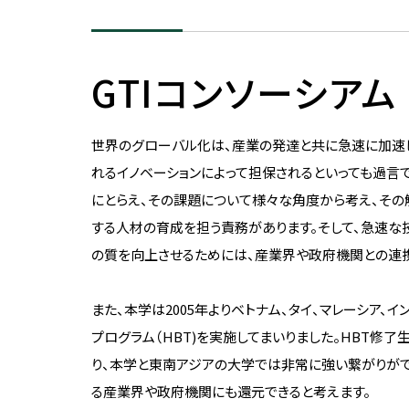
歴代理事長
コンプライアンス
併設校・関連組織
GTIコンソーシアム
監査体制
併設校・関連組織につい
全品検収の導入
附属中学高等学校
世界のグローバル化は、産業の発達と共に急速に加速
教職員行動規範
柏中学高等学校
れるイノベーションによって担保されるといっても過言
にとらえ、その課題について様々な角度から考え、その
教員倫理綱領
しばうら鉄道工学ギャラ
する人材の育成を担う責務があります。そして、急速な
個人情報保護
の質を向上させるためには、産業界や政府機関との連
ハラスメント防止
また、本学は2005年よりベトナム、タイ、マレーシア
動物実験・遺伝子組換え実験
に関する取り組み
プログラム（HBT)を実施してまいりました。HBT修
り、本学と東南アジアの大学では非常に強い繋がりが
生命工学研究倫理審査に関す
る取り組み
る産業界や政府機関にも還元できると考えます。