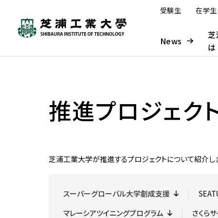
受験生
在
News
芝浦工業大学とは
学部・大学院
研究・産学連携
グローバル
入学案内
学生生活・キャリア支援
推進プロジェク
工学部
本学の研究について
本学の取り組み
入学者受け入れの方針—ア
システム理工学部
研究組織
海外派遣プログラム
学部入試
大学概要
学生生活
ドミッション・ポリシー
（オンライン含む）
芝浦工業大学が推進するプロジェクトについて紹介し
工学部 概要
研究ビジョン
学長メッセージ
システム理工学部 概要
SIT総合研究所
入試情報サイト
大学について
学年暦
大学の取り組み
窓口案内
入学者受け入れの方針—アド
海外派遣プログラム概要
機械工学課程
研究戦略（芝浦gERC）
グローバル化の歩み
情報課程
外部点検・評価
募集要項
ミッション・ポリシー
建学の精神／理念・目的／3つ
学年暦
教育改革の取り組み
窓口案内
スーパーグローバル大学創成支援
SEAT
プログラム紹介
基幹機械コース
実績
IoTコース
成果報告書
入学手続
の方針
教育イノベーション推進
こんなときどうする
マレーシアツイニングプログラム
留学時に利用できる奨学
さくら
先進機械コース
海外協定締結校
ソフトウェアコース
大学案内・入試ガイド デ