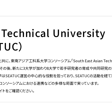
芝浦工業大学のNanoTerasu
利用事例
 Technical University
ターの
TUC）
洲キャ
南アジア工科系大学コンソーシアム「South East Asian Techn
大宮キ
」を設立しました。その後、新たに3大学が加わり8大学で若手研究者の育成や共同研究
はSEATUC運営の中心的な役割を担っており、SEATUCの活動を経
本部
Iコンソーシアムにおける連携などの多様な局面で実っています。
イトをご確認ください。
の利