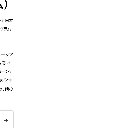
ム）
シア日本
ログラム
レーシア
を受け、
3＋2ツ
くの学生
め、他の