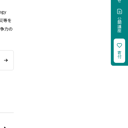
gy
公開講座
防災等を
競争力の
寄付