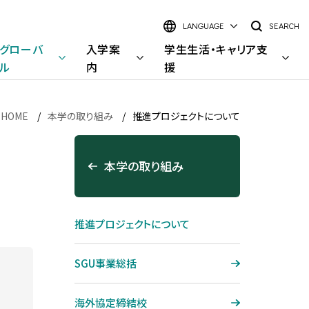
LANGUAGE
SEARCH
グローバル
入学案内
学生生活・
キャリア支
HOME
本学の取り組み
推進プロジェクトについて
日本語
English
本学の取り組み
大学院 理工学研究科
研究室検索
推進プロジェクトについて
理工学研究科 概要
研究室検索インデックス
キャンパス・施設
キャンパスライフ
電気電子情報工学専攻
キーワードから探す
SGU事業総括
豊洲キャンパス
キャンパスライフ
材料工学専攻
学部・学科から探す
大宮キャンパス
学内で働く—スチューデント・
海外協定締結校
応用化学専攻
研究イメージから探す