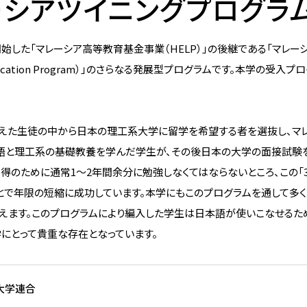
マレーシアツイニングプログラ
した「マレーシア高等教育基金事業（HELP）」の後継である「マレー
er Education Program）」のさらなる発展型プログラムです。本学の受入プ
育を終えた生徒の中から日本の理工系大学に留学を希望する者を選抜し、マ
本語と理工系の基礎教養を学んだ学生が、その後日本の大学の面接試験
得のために通常1～2年間余分に勉強しなくてはならないところ、この「
とで年限の短縮に成功しています。本学にもこのプログラムを通して多
超えます。このプログラムにより編入した学生は日本語が使いこなせるた
にとって貴重な存在となっています。
大学連合