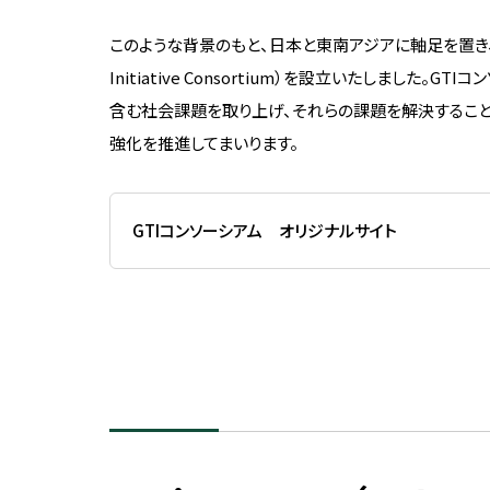
芝浦工業大学任期制教員に関
して
このような背景のもと、日本と東南アジアに軸足を置き、産学
ソーシャルメディアポリシー
Initiative Consortium）を設立いたしま
含む社会課題を取り上げ、それらの課題を解決すること
公益通報・相談窓口
強化を推進してまいります。
公開講座
GTIコンソーシアム オリジナルサイト
公開講座
オープンカレッジ
STEAM
特別講座