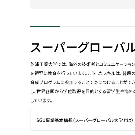
長期ビジョン（Centennial
ー
ブック
SIT Action）
各種届出用紙
海外協定校情報・留学体
物質化学課程
推進プロジェクト
メディアコース
学部・研究科のFD活動
等
大学ランキング
在学生向け証明書
環境・物質工学コース
グローバル教育
データサイエンスコース
評価
留学時の注意
学長室
化学・生命工学コース
機械・電気課程
文部科学省等採択プログ
教職員の海外派遣実績
スーパーグローバル
役職者一覧
データ・統計資料
研究上の倫理・安全
電気電子工学課程
機械・電気コース
社会貢献・地域連携
歴史・沿革
電気・ロボット工学コース
建築・環境課程
大学間連携
データ・統計資料
研究倫理
芝浦工業大学では、海外の技術者とコミュニケーション
各種方針
先端電子工学コース
建築コース
SDGsへの取り組み
海外教員の招へい
動物実験・遺伝子組換え
を視野に教育を行っています。こうしたスキルは、普
校歌
情報・通信工学課程
環境・都市コース
育成プログラムに参加することで身につけることができ
デジタル学修歴
生命工学研究倫理審査
歴代校長・学長
し、世界各国から学位取得を目的とする留学生や海外
情報通信コース
生命科学課程
SGU事業総括
安全保障貿易管理
しています。
情報工学コース
生命科学コース
利益相反マネジメント
ダイバーシティ、エクイティ＆
課外活動
施設利用
土木工学課程
医工学コース
軍事・防衛を所管する機
SGU事業基本構想（スーパーグローバル大学とは）
研究に関する基本方針
インクルージョン
都市・環境コース
スポーツ工学コース
部活動・サークル活動
施設利用一覧