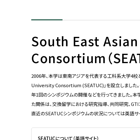
先進国際課程
数理科学課程
メッセージ
上部団体
大宮キャンパス体育施設
数理科学コース
男女共同参画推進 実績
創立100周年記念事業駅伝プ
図書館の利用
ロジェクト
国際プログラム
活動内容
PC室の利用
South East Asian
文化会加盟団体
行動計画
地域連携・生涯学習セン
体育会加盟団体
利用
Consortium（SEA
シンポジウム・ワークショップ
文化系サークル
SITアスレチックジム（豊
働きやすい学びやすい環境整備
ンパス本部棟）
2006年、本学は東南アジアを代表する工科系大学4校と共に、東
体育系サークル
女性卒業生・在学生・教職員の
大宮トレーニングジム（
University Consortium (SEATUC)
ネットワーク「Shiba-joプラチ
ャンパス 第2体育館2階）
学園祭（大宮祭・芝浦祭）
ナネットワーク」
年1回のシンポジウムの開催などを行ってきました。本学
体育館（豊洲キャンパス
関連リンク
た関係は、交換留学における研究指導、共同研究、GT
棟）
直近のSEATUCシンポジウムの状況については英語サ
国立科学博物館・美術館
用
学校法人
SEATUCについて（英語サイト）