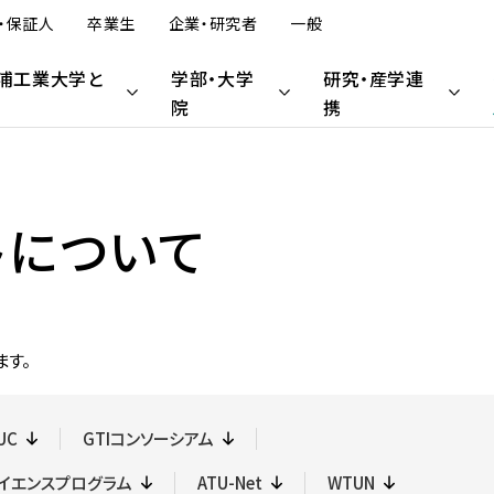
学生・保証人
卒業生
企業・研究者
一般
芝浦工業大学とは
学部・大学院
研究・産学連携
トについて
デザイン工学部
研究活動
学内プログラム
大学院入試
建築学部
産学連携・知的財産
受入プログラム
科目等履修生・研究生
（オンライン含む）
（オンライン含む）
ます。
デザイン工学部 概要
SIT Lab — 芝浦工業大学の先
大学院理工学研究科の受験を
建築学部 概要
芝浦工大のめざす産学官連携
科目等履修生・研究生（募集概
情報公表
学修
大学広報
学費・奨学金
端研究
考えている方へ
要）
学内プログラム概要
留学生受入プログラム概要
社会情報システムコース
建築学科
複合領域産学官民連携推進本
アーバン・エコ・モビリティ研究
学費・奨学金
部
情報公表
学則
大学広報について
学費
UC
GTIコンソーシアム
プログラム紹介
学位取得プログラム
拠点の形成
UXコース
入試スケジュール
本学との連携をお考えの方へ
センタ
学生数・収容定員数・入学者数
学修の手引
コメンテーターガイド
奨学金
金
サイエンスプログラム
ATU-Net
非学位取得プログラム
WTUN
Bio-Intelligence for well-
ジタル
プロダクトコース