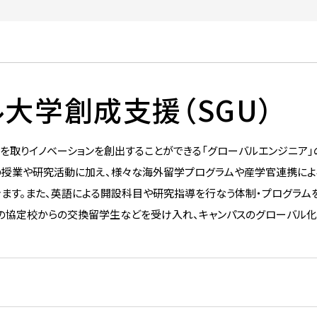
being(BIW) コンソーシアム
【大学院】募集要項
ベイエリア・オープンイノベーシ
学位授与状況——卒業・修了
履修登録
広報誌「広報芝浦」
験談
短期プログラム
ョン・センター（BOICE）
者数
特別教育・研究報告
合格発表
授業
メールマガジン しばうら通信
留学生の声
地域共創活動
教員数
入学手続
試験・成績
大学グッズ
ラム
大学創成支援（SGU）
学籍の異動
しばうら人（卒業生紹介）
研究支援制度・体制
学外単位認定
公式SNS
テクノプラザ
を取りイノベーションを創出することができる「グローバルエンジニア」
安全の手引き
バーチャル背景画像
実験
外部研究費申請支援
段の授業や研究活動に加え、様々な海外留学プログラムや産学官連携に
e-learning「スーパー英語」
SIT DIALOGUE
ます。また、英語による開設科目や研究指導を行なう体制・プログラム
PI人件費制度
学習サポート室予定表
大学公式マスコットキャラクタ
の協定校からの交換留学生などを受け入れ、キャンパスのグローバル
ー「テクしばくん」
創発研究フェロー称号付与制
度
Shibaサポ―芝浦学生サポー
トデスク―
高校化学グランドコンテスト
芝浦工業大学が雇用する特別
研究員-PD 等についての育成
関との
方針