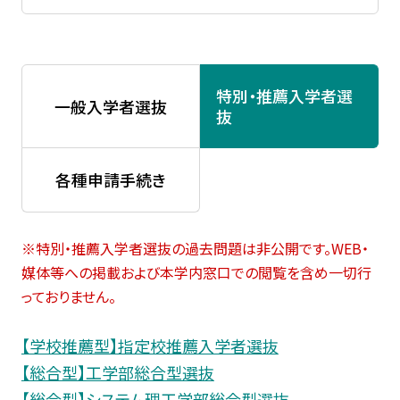
学生生活・
キャリア支援
受験生
在学生・保証人
特別・推薦入学者選
一般入学者選抜
抜
卒業生
企業・研究者
各種申請手続き
一般
※特別・推薦入学者選抜の過去問題は非公開です。WEB・
媒体等への掲載および本学内窓口での閲覧を含め一切行
っておりません。
【学校推薦型】指定校推薦入学者選抜
【総合型】工学部総合型選抜
【総合型】システム理工学部総合型選抜