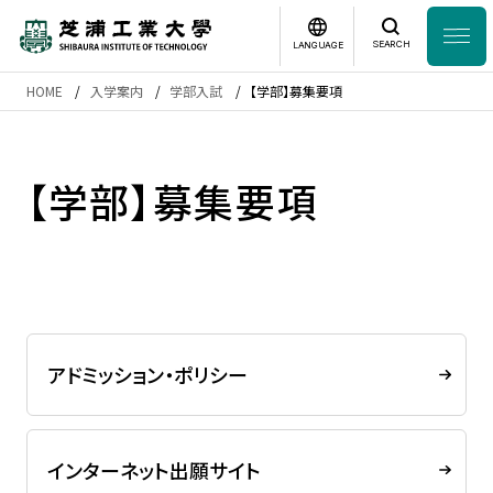
SEARCH
LANGUAGE
HOME
入学案内
学部入試
【学部】募集要項
News
日本語
English
芝浦工業大学とは
【学部】募集要項
学部・大学院
研究・産学連携
アドミッション・ポリシー
グローバル
入学案内
インターネット出願サイト